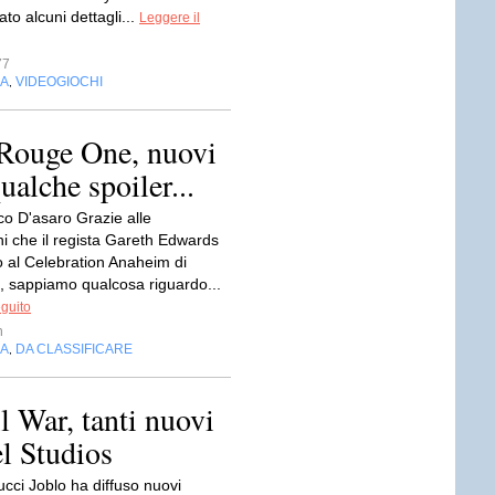
to alcuni dettagli...
Leggere il
77
IA
VIDEOGIOCHI
,
 Rouge One, nuovi
ualche spoiler...
co D'asaro Grazie alle
ni che il regista Gareth Edwards
o al Celebration Anaheim di
, sappiamo qualcosa riguardo...
eguito
n
IA
DA CLASSIFICARE
,
 War, tanti nuovi
el Studios
cci Joblo ha diffuso nuovi