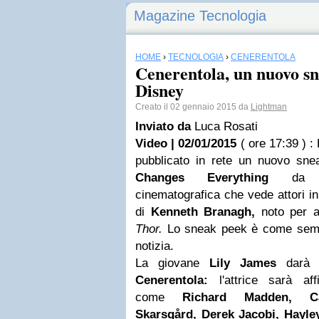
Magazine Tecnologia
HOME
›
TECNOLOGIA
›
CENERENTOLA
Cenerentola, un nuovo sn
Disney
Creato il 02 gennaio 2015 da
Lightman
Inviato da
Luca Rosati
Video | 02/01/2015
( ore 17:39 )
:
pubblicato in rete un nuovo sne
Changes Everything
d
cinematografica che vede attori i
di
Kenneth Branagh,
noto per av
Thor.
Lo sneak peek è come sempre
notizia.
La giovane
Lily James
darà 
Cenerentola:
l'attrice sarà affi
come
Richard Madden, Ca
Skarsgård, Derek Jacobi, Hayle