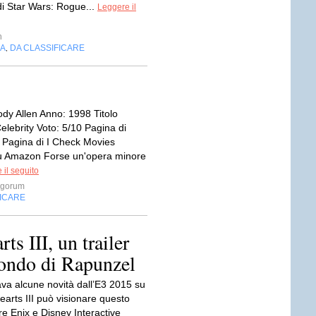
di Star Wars: Rogue...
Leggere il
n
IA
DA CLASSIFICARE
,
dy Allen Anno: 1998 Titolo
Celebrity Voto: 5/10 Pagina di
 Pagina di I Check Movies
u Amazon Forse un'opera minore
 il seguito
rgorum
FICARE
 III, un trailer
mondo di Rapunzel
ava alcune novità dall’E3 2015 su
arts III può visionare questo
e Enix e Disney Interactive