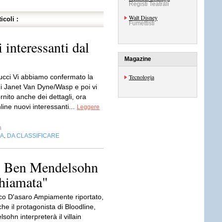
Registi Teatrali
Walt Disney
icoli :
Fumettisti
 interessanti dal
Magazine
ucci Vi abbiamo confermato la
Tecnologia
i Janet Van Dyne/Wasp e poi vi
nito anche dei dettagli, ora
line nuovi interessanti...
Leggere
n
IA
DA CLASSIFICARE
,
, Ben Mendelsohn
chiamata"
co D'asaro Ampiamente riportato,
e il protagonista di Bloodline,
ohn interpreterà il villain