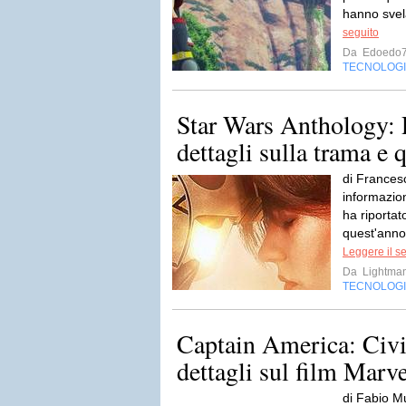
hanno svela
seguito
Da
Edoedo
TECNOLOG
Star Wars Anthology:
dettagli sulla trama e q
di Frances
informazio
ha riportat
quest'anno
Leggere il s
Da
Lightma
TECNOLOG
Captain America: Civil
dettagli sul film Marv
di Fabio Mu