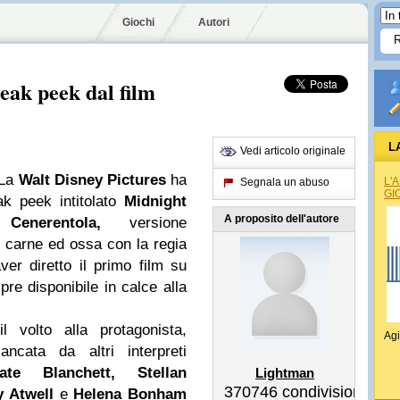
Giochi
Autori
eak peek dal film
L
Vedi articolo originale
 La
Walt Disney Pictures
ha
L'
Segnala un abuso
GI
ak peek intitolato
Midnight
A proposito dell'autore
a
Cenerentola,
versione
n carne ed ossa con la regia
er diretto il primo film su
 disponibile in calce alla
il volto alla protagonista,
Agi
ancata da altri interpreti
te Blanchett, Stellan
Lightman
370746
condivisioni
y Atwell
e
Helena Bonham