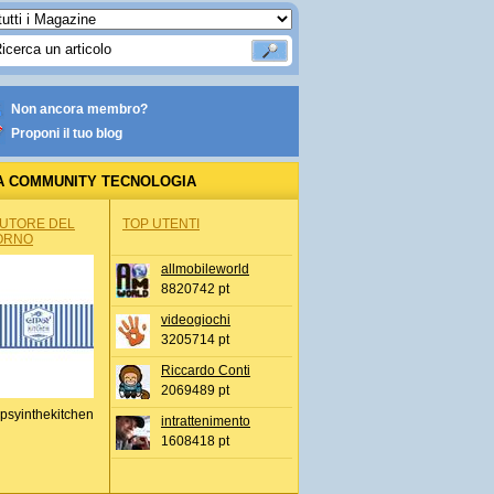
Non ancora membro?
Proponi il tuo blog
A COMMUNITY TECNOLOGIA
AUTORE DEL
TOP UTENTI
ORNO
allmobileworld
8820742 pt
videogiochi
3205714 pt
Riccardo Conti
2069489 pt
psyinthekitchen
intrattenimento
1608418 pt