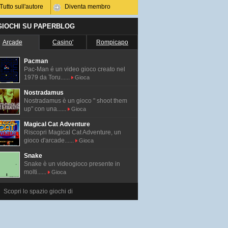
Tutto sull'autore
Diventa membro
 GIOCHI SU PAPERBLOG
Arcade
Casino'
Rompicapo
Pacman
Pac-Man é un video gioco creato nel
1979 da Toru......
Gioca
Nostradamus
Nostradamus è un gioco " shoot them
up" con una......
Gioca
Magical Cat Adventure
Riscopri Magical Cat Adventure, un
gioco d'arcade......
Gioca
Snake
Snake è un videogioco presente in
molti......
Gioca
Scopri lo spazio giochi di