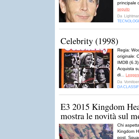
principale 
seguito
Da
Lightma
TECNOLOG
Celebrity (1998)
Regia: Woo
originale: 
IMDB (6.3)
Acquista s
di...
Leggere
Da
Vomitoe
DA CLASSI
E3 2015 Kingdom Hearts
mostra le novità sul 
Chi aspett
Kingdom He
post. Squar