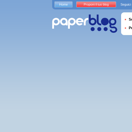
Home
Proponi il tuo blog
Seguici
S
P