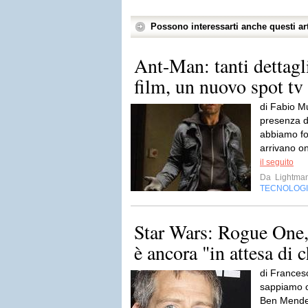
Possono interessarti anche questi art
Ant-Man: tanti dettagli
film, un nuovo spot tv
di Fabio M
presenza d
abbiamo for
arrivano on
il seguito
Da
Lightma
TECNOLOG
Star Wars: Rogue One
è ancora "in attesa di 
di Frances
sappiamo ch
Ben Mendels