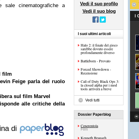
Vedi il suo profilo
e sale cinematografiche a
Vedi il suo blog
I
I suoi ultimi articoli
Halo 2: il finale del gioco
sarebbe dovuto essere
profondamente diverso
Battleborn - Provato
Forced Showdown -
Recensione
 film
evin Feige parla del ruolo
Call of Duty Black Ops 3:
la closed alpha per i mod
tools arriverà a breve
ibera sul film Marvel
Vedi tutti
sponde alle critiche della
Dossier Paperblog
Cenerentola
ina di
Film
Kenneth Branagh