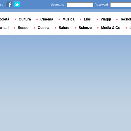
 su
Username
Password
ocietà
Cultura
Cinema
Musica
Libri
Viaggi
Tecnol
er Lei
Sesso
Cucina
Salute
Scienze
Media & Co