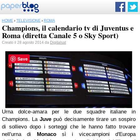
HOME
›
TELEVISIONE
›
ROMA
Champions, il calendario tv di Juventus e
Roma (diretta Canale 5 o Sky Sport)
Creato il 28 agosto 2014 da
Digitalsat
Save
Urna dolce-amara per le due squadre italiane in
Champions. La
Juve
può decisamente tirare un sospiro
di sollievo dopo i sorteggi che le hanno fatto trovare
nell'urna di
Monaco
sì i vicecampioni d'Europa