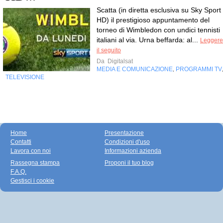
Scatta (in diretta esclusiva su Sky Sport
HD) il prestigioso appuntamento del
torneo di Wimbledon con undici tennisti
italiani al via. Urna beffarda: al...
Leggere
il seguito
Da
Digitalsat
MEDIA E COMUNICAZIONE
PROGRAMMI TV
,
TELEVISIONE
Home
Presentazione
Contatti
Condizioni d'uso
Lavora con noi
Informazioni azienda
Rassegna stampa
Proponi il tuo blog
F.A.Q.
Gestisci i cookie