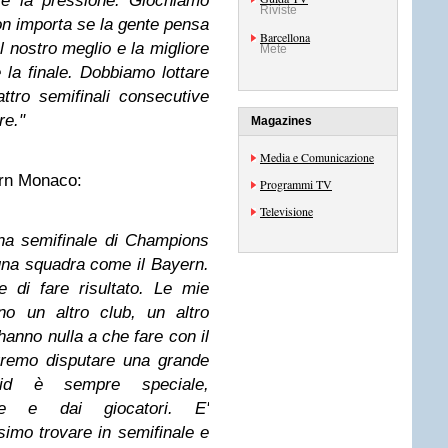
re la pressione. Giochiamo
Riviste
on importa se la gente pensa
Barcellona
 nostro meglio e la migliore
Mete
e la finale. Dobbiamo lottare
tro semifinali consecutive
re."
Magazines
Media e Comunicazione
rn Monaco:
Programmi TV
Televisione
na semifinale di Champions
una squadra come il Bayern.
 di fare risultato. Le mie
no un altro club, un altro
hanno nulla a che fare con il
vremo disputare una grande
rid è sempre speciale,
tore e dai giocatori. E'
ssimo trovare in semifinale e