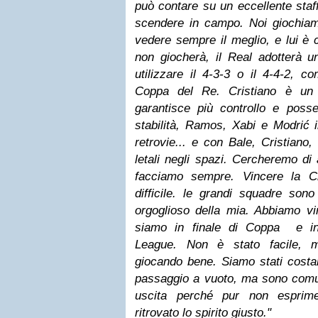
può contare su un eccellente sta
scendere in campo. Noi giochiamo
vedere sempre il meglio, e lui è c
non giocherà, il Real adotterà 
utilizzare il 4-3-3 o il 4-4-2, c
Coppa del Re. Cristiano è un f
garantisce più controllo e pos
stabilità, Ramos, Xabi e Modrić 
retrovie... e con Bale, Cristian
letali negli spazi. Cercheremo di
facciamo sempre. Vincere la 
difficile. le grandi squadre son
orgoglioso della mia. Abbiamo vi
siamo in finale di Coppa e in
League. Non è stato facile, 
giocando bene. Siamo stati costan
passaggio a vuoto, ma sono comun
uscita perché pur non esprim
ritrovato lo spirito giusto."