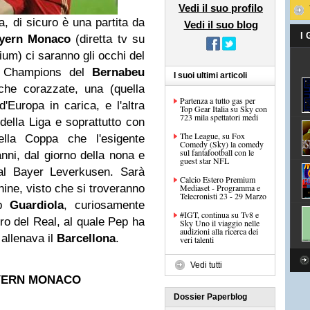
Vedi il suo profilo
a, di sicuro è una partita da
Vedi il suo blog
I
ayern Monaco
(diretta tv su
ium) ci saranno gli occhi del
i Champions del
Bernabeu
I suoi ultimi articoli
che corazzate, una (quella
Partenza a tutto gas per
Europa in carica, e l'altra
Top Gear Italia su Sky con
723 mila spettatori medi
 della Liga e soprattutto con
The League, su Fox
uella Coppa che l'esigente
Comedy (Sky) la comedy
sul fantafootball con le
nni, dal giorno della nona e
guest star NFL
al Bayer Leverkusen. Sarà
Calcio Estero Premium
ine, visto che si troveranno
Mediaset - Programma e
Telecronisti 23 - 29 Marzo
ep
Guardiola
, curiosamente
#IGT, continua su Tv8 e
ltro del Real, al quale Pep ha
Sky Uno il viaggio nelle
audizioni alla ricerca dei
 allenava il
Barcellona
.
veri talenti
Vedi tutti
AYERN MONACO
Dossier Paperblog