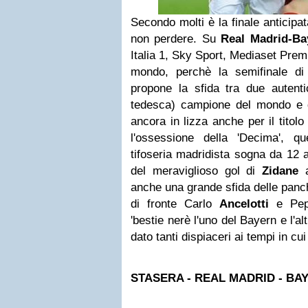
Secondo molti è la finale anticipat
non perdere. Su
Real Madrid-B
Italia 1, Sky Sport, Mediaset Prem
mondo, perchè la semifinale d
propone la sfida tra due autenti
tedesca) campione del mondo e d'
ancora in lizza anche per il titolo
l'ossessione della 'Decima', q
tifoseria madridista sogna da 12 a
del meraviglioso gol di
Zidane
anche una grande sfida delle panch
di fronte Carlo
Ancelotti
e P
'bestie nerè l'uno del Bayern e l'a
dato tanti dispiaceri ai tempi in cui
STASERA - REAL MADRID - B