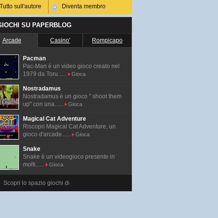
Tutto sull'autore
Diventa membro
 GIOCHI SU PAPERBLOG
Arcade
Casino'
Rompicapo
Pacman
Pac-Man é un video gioco creato nel
1979 da Toru......
Gioca
Nostradamus
Nostradamus è un gioco " shoot them
up" con una......
Gioca
Magical Cat Adventure
Riscopri Magical Cat Adventure, un
gioco d'arcade......
Gioca
Snake
Snake è un videogioco presente in
molti......
Gioca
Scopri lo spazio giochi di