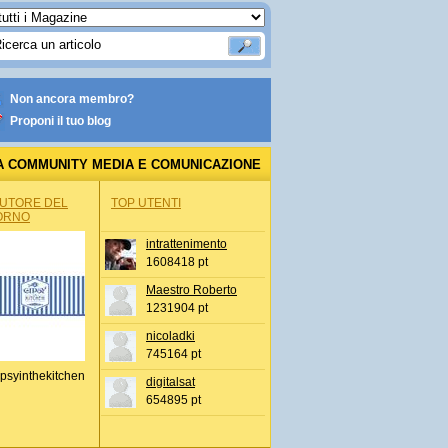
Non ancora membro?
Proponi il tuo blog
A COMMUNITY MEDIA E COMUNICAZIONE
AUTORE DEL
TOP UTENTI
ORNO
intrattenimento
1608418 pt
Maestro Roberto
1231904 pt
nicoladki
745164 pt
psyinthekitchen
digitalsat
654895 pt