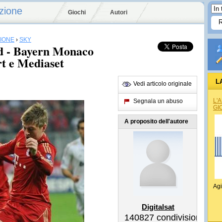
zione
Giochi
Autori
SIONE
›
SKY
d - Bayern Monaco
rt e Mediaset
L
Vedi articolo originale
L'
Segnala un abuso
GI
A proposito dell'autore
Agi
Digitalsat
140827
condivisioni