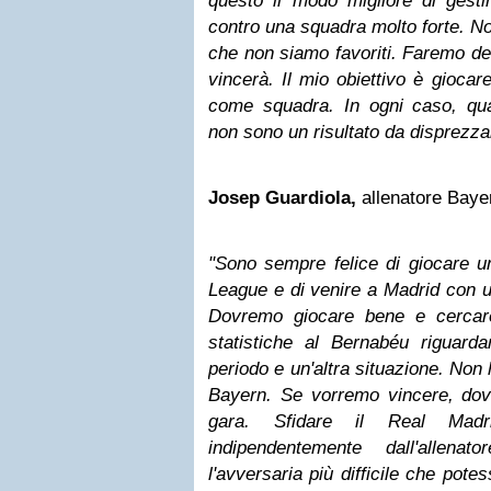
questo il modo migliore di gesti
contro una squadra molto forte. N
che non siamo favoriti. Faremo del
vincerà. Il mio obiettivo è giocar
come squadra. In ogni caso, quat
non sono un risultato da disprezza
Josep Guardiola,
allenatore Baye
"Sono sempre felice di giocare u
League e di venire a Madrid con 
Dovremo giocare bene e cercare
statistiche al Bernabéu riguarda
periodo e un'altra situazione. Non 
Bayern. Se vorremo vincere, do
gara. Sfidare il Real Mad
indipendentemente dall'allena
l'avversaria più difficile che pote