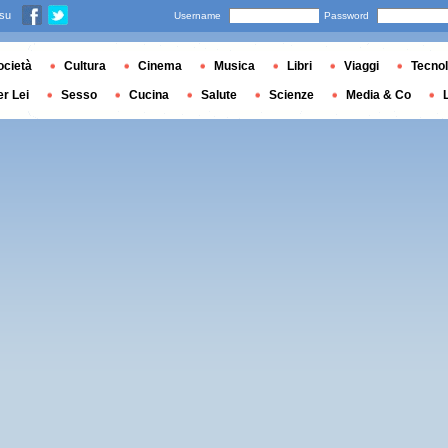
 su
Username
Password
ocietà
Cultura
Cinema
Musica
Libri
Viaggi
Tecnol
er Lei
Sesso
Cucina
Salute
Scienze
Media & Co