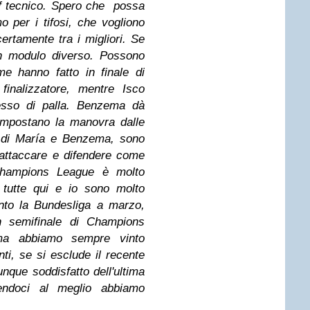
ff tecnico. Spero che possa
 per i tifosi, che vogliono
ertamente tra i migliori. Se
un modulo diverso. Possono
ome hanno fatto in finale di
inalizzatore, mentre Isco
sesso di palla. Benzema dà
impostano la manovra dalle
o, di María e Benzema, sono
 attaccare e difendere come
Champions League è molto
o tutte qui e io sono molto
nto la Bundesliga a marzo,
 semifinale di Champions
ma abbiamo sempre vinto
ti, se si esclude il recente
que soddisfatto dell'ultima
endoci al meglio abbiamo