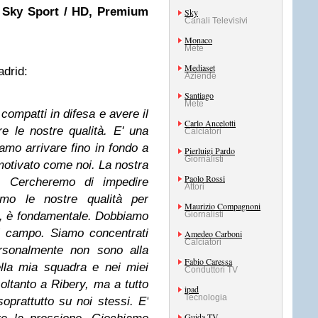
D, Sky Sport / HD, Premium
Sky
Canali Televisivi
Monaco
Mete
Mediaset
adrid:
Aziende
Santiago
Mete
ompatti in difesa e avere il
Carlo Ancelotti
re le nostre qualità. E' una
Calciatori
amo arrivare fino in fondo a
Pierluigi Pardo
Giornalisti
otivato come noi. La nostra
Paolo Rossi
. Cercheremo di impedire
Attori
remo le nostre qualità per
Maurizio Compagnoni
e, è fondamentale. Dobbiamo
Giornalisti
l campo. Siamo concentrati
Amedeo Carboni
Calciatori
ersonalmente non sono alla
Fabio Caressa
nella mia squadra e nei miei
Conduttori TV
oltanto a Ribery, ma a tutto
ipad
Tecnologia
oprattutto su noi stessi. E'
Guida TV