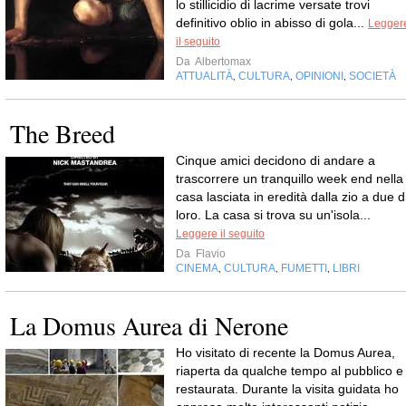
lo stillicidio di lacrime versate trovi
definitivo oblio in abisso di gola...
Legger
il seguito
Da
Albertomax
ATTUALITÀ
CULTURA
OPINIONI
SOCIETÀ
,
,
,
The Breed
Cinque amici decidono di andare a
trascorrere un tranquillo week end nella
casa lasciata in eredità dalla zio a due d
loro. La casa si trova su un'isola...
Leggere il seguito
Da
Flavio
CINEMA
CULTURA
FUMETTI
LIBRI
,
,
,
La Domus Aurea di Nerone
Ho visitato di recente la Domus Aurea,
riaperta da qualche tempo al pubblico e
restaurata. Durante la visita guidata ho