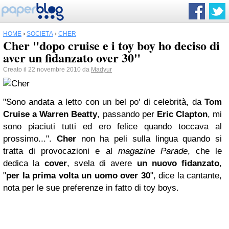
HOME
›
SOCIETÀ
›
CHER
Cher "dopo cruise e i toy boy ho deciso di
aver un fidanzato over 30"
Creato il 22 novembre 2010 da
Madyur
"Sono andata a letto con un bel po' di celebrità, da
Tom
Cruise
a Warren Beatty
, passando per
Eric Clapton
, mi
sono piaciuti tutti ed ero felice quando toccava al
prossimo...".
Cher
non ha peli sulla lingua quando si
tratta di provocazioni e al
magazine Parade
, che le
dedica la
cover
, svela di avere
un nuovo fidanzato
,
"
per la prima volta un uomo over 30
", dice la cantante,
nota per le sue preferenze in fatto di toy boys.