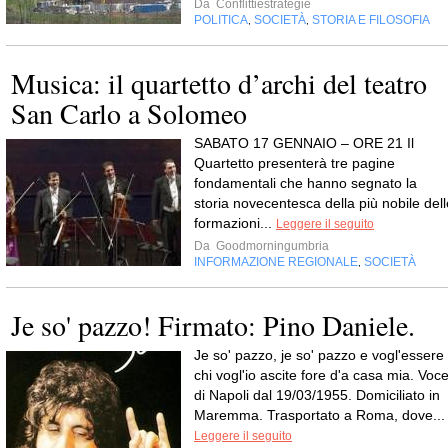
Da
Conflittiestrategie
POLITICA
SOCIETÀ
STORIA E FILOSOFIA
,
,
Musica: il quartetto d’archi del teatro
San Carlo a Solomeo
SABATO 17 GENNAIO – ORE 21 Il
Quartetto presenterà tre pagine
fondamentali che hanno segnato la
storia novecentesca della più nobile dell
formazioni...
Leggere il seguito
Da
Goodmorningumbria
INFORMAZIONE REGIONALE
SOCIETÀ
,
Je so' pazzo! Firmato: Pino Daniele.
Je so' pazzo, je so' pazzo e vogl'essere
chi vogl'io ascite fore d'a casa mia. Voc
di Napoli dal 19/03/1955. Domiciliato in
Maremma. Trasportato a Roma, dove...
Leggere il seguito