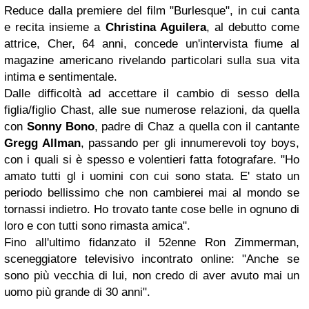
Reduce dalla premiere del film "Burlesque", in cui canta
e recita insieme a
Christina Aguilera
, al debutto come
attrice, Cher, 64 anni, concede un'intervista fiume al
magazine americano rivelando particolari sulla sua vita
intima e sentimentale.
Dalle difficoltà ad accettare il cambio di sesso della
figlia/figlio Chast, alle sue numerose relazioni, da quella
con
Sonny Bono
, padre di Chaz a quella con il cantante
Gregg Allman
, passando per gli innumerevoli toy boys,
con i quali si è spesso e volentieri fatta fotografare. "Ho
amato tutti gl i uomini con cui sono stata. E' stato un
periodo bellissimo che non cambierei mai al mondo se
tornassi indietro. Ho trovato tante cose belle in ognuno di
loro e con tutti sono rimasta amica".
Fino all'ultimo fidanzato il 52enne Ron Zimmerman,
sceneggiatore televisivo incontrato online: "Anche se
sono più vecchia di lui, non credo di aver avuto mai un
uomo più grande di 30 anni".