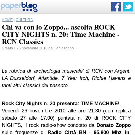
HOME
›
CULTURA
Chi va con lo Zoppo... ascolta ROCK
CITY NIGHTS n. 20: Time Machine -
RCN Classics
Creato il 25 novembre 2010 da
Conlozoppo
La rubrica di 'archeologia musicale' di RCN con Argent,
LA Dusseldorf, Atlantide, 7 Year Itch, Richie Havens e
tanti altri classici del passato.
Rock City Nights n. 20 presenta: TIME MACHINE!
Venerdì 26 novembre 2010
alle ore 21.30 (con replica
sabato 27 alle 17.00)
puntata n. 20 di
ROCK CITY
NIGHTS
, il rock radio-show condotto da
Donato Zoppo
sulle frequenze di
Radio Città BN - 95.800 Mhz in