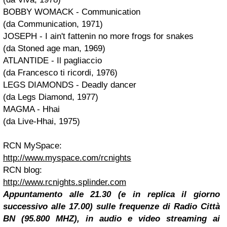
BOBBY WOMACK
-
Communication
(da
Communication
, 1971)
JOSEPH
-
I ain't fattenin no more frogs for snakes
(da
Stoned age man
, 1969)
ATLANTIDE
-
Il pagliaccio
(da
Francesco ti ricordi
, 1976)
LEGS DIAMONDS
-
Deadly dancer
(da
Legs Diamond
, 1977)
MAGMA
-
Hhai
(da
Live-Hhai
, 1975)
RCN MySpace
:
http://www.myspace.com/rcnights
RCN blog
:
http://www.rcnights.splinder.com
Appuntamento alle 21.30 (e in replica il giorno
successivo alle 17.00) sulle frequenze di Radio Città
BN (95.800 MHZ), in audio e video streaming ai