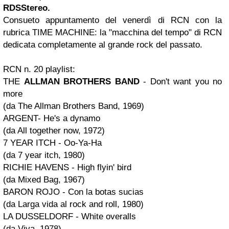
RDS
Stereo.
Consueto appuntamento del venerdì di
RCN
con la
rubrica
TIME MACHINE
:
la "macchina del tempo"
di RCN
dedicata completamente al
grande rock del passato
.
RCN n. 20 playlist:
THE
ALLMAN BROTHERS BAND
-
Don't want you no
more
(da
The Allman Brothers Band
, 1969)
ARGENT
-
He's a dynamo
(da
All together now
, 1972)
7 YEAR ITCH
-
Oo-Ya-Ha
(da
7 year itch
, 1980)
RICHIE HAVENS
-
High flyin' bird
(da
Mixed Bag
, 1967)
BARON ROJO
-
Con la botas sucias
(da
Larga vida al rock and roll
, 1980)
LA DUSSELDORF
-
White overalls
(da
Viva
, 1978)