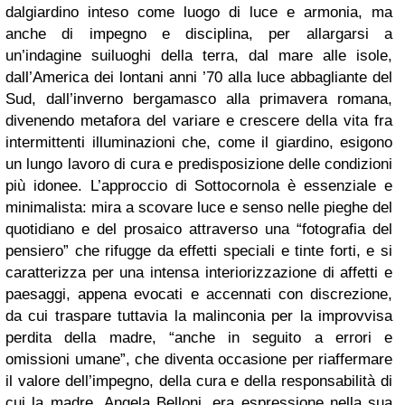
dal
giardino
inteso come luogo di luce e armonia, ma
anche di impegno e disciplina, per allargarsi a
un’indagine sui
luoghi della terra
, dal mare alle isole,
dall’America dei lontani anni ’70 alla luce abbagliante del
Sud, dall’inverno bergamasco alla primavera romana,
divenendo metafora del variare e crescere della vita fra
intermittenti illuminazioni che, come il giardino, esigono
un lungo lavoro di cura e predisposizione delle condizioni
più idonee. L’approccio di Sottocornola è
essenziale e
minimalista
: mira a scovare luce e senso nelle
pieghe del
quotidiano
e del prosaico attraverso una
“fotografia del
pensiero”
che rifugge da effetti speciali e tinte forti, e si
caratterizza per una intensa interiorizzazione di affetti e
paesaggi, appena evocati e accennati con discrezione,
da cui traspare tuttavia la malinconia per la improvvisa
perdita della madre, “anche in seguito a errori e
omissioni umane”, che diventa occasione per riaffermare
il
valore dell’impegno, della cura e della responsabilità
di
cui la madre,
Angela Belloni
, era espressione nella sua