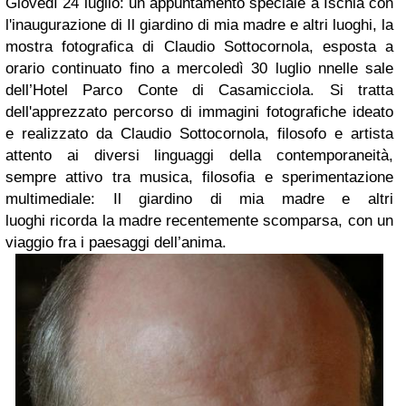
Giovedì 24 luglio
: un appuntamento speciale a
Ischia
con
l'inaugurazione di
Il giardino di mia madre e altri luoghi
, la
mostra fotografica di
Claudio Sottocornola
, esposta a
orario continuato fino a mercoledì 30 luglio nnelle sale
dell’
Hotel Parco Conte di Casamicciola
. Si tratta
dell'apprezzato
percorso di immagini fotografiche
ideato
e realizzato da Claudio Sottocornola, filosofo e artista
attento ai diversi linguaggi della contemporaneità,
sempre attivo tra
musica, filosofia e sperimentazione
multimediale
:
Il giardino di mia madre e altri
luoghi
ricorda la madre recentemente scomparsa, con un
viaggio fra i paesaggi dell’anima.