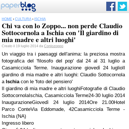
HOME
›
CULTURA
›
ISCHIA
Chi va con lo Zoppo... non perde Claudio
Sottocornola a Ischia con 'Il giardino di
mia madre e altri luoghi'
Creato il 19 luglio 2014 da
Conlozoppo
Un viaggio tra i paesaggi dell'anima: la preziosa mostra
fotografica del 'filosofo del pop' dal 24 al 31 luglio a
Casamicciola Terme. Inaugurazione giovedì 24 luglio
Il
giardino di mia madre e altri luoghi: Claudio Sottocornola
a
Ischia
con le 'foto del pensiero'
Il giardino di mia madre e altri luoghiFotografie di Claudio
SottocornolaIschia, Casamicciola Terme24-30 luglio 2014
InaugurazioneGiovedì 24 luglio 2014Ore 21.00Hotel
Parco ConteVia Eddomade, 42Casamicciola Terme -
Ischia (NA)
Ingresso libero