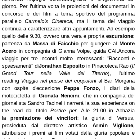
giorno. Per l'ultima volta le proiezioni dei documentari in
concorso e dei film a tema sportivo del programma
parallelo
Carmelo's Cineteca
, ma il tema del viaggio
continua a caratterizzare altri appuntamenti. Ad esempio
quello delle 9.30, ovvero una vera e propria
escursione
:
partenza da
Massa di Faicchio
per giungere al
Monte
Acero
in compagnia di Gianna Volpe, guida CAI.
Ancora
viaggio per tre incontri molto interessanti: "
Racconti e
spaesamenti" di
Jonathan Esposito
in Pinacoteca Rao (
Il
Grand Tour nella Valle del Titerno
), l'ultimo
reading
Viaggio nel paese dei coppoloni
al Bar Morgana
con ospite d'eccezione
Peppe Fonzo
, i diari della
motocicletta di
Gionata Nencini
, che in compagnia del
giornalista Sandro Tacinelli narrerà la sua esperienza on
the road dal titolo
Partire per
. Alle 21.00 in Abbazia
la
premiazione dei vincitori
: la giuria di Versus,
presieduta dal direttore artistico
Armin Viglione
,
attribuisce i premi ai film votati dalla giuria popolare e