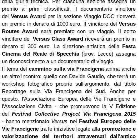
dalla giuria tecnica. Per ciascuna sezione assegna un
premio ai primi classificati. il documentario vincitore
del
Versus Award
per la sezione Viaggio DOC riceverà
un premio in denaro di 1000 euro. Il vincitore del
Versus
Routes Award
sarà premiato con un viaggio. Il corto
vincitore del
Versus Class Award
riceverà un premio in
denaro di 300 euro. La direzione artistica della
Festa
Cinema del Reale di Specchia
(prov. Lecce) assegna
un riconoscimento a un documentario di viaggio.
Il tema del
cammino sulla via Francigena
anima anche
un altro incontro: quello con Davide Gaudio, che terrà un
workshop fotografico proprio sull'argomento, dal titolo
Reportage sulla Via Francigena del Sud. Anche per
questo, l'Associazione Europea delle Vie Francigene e
l'Associazione Civita - che promuovono la V Edizione
del
Festival Collective Project Via Francigena 2015
-
hanno menzionato
Versus
nel
Festival Europeo delle
Vie Francigene
tra le iniziative legate alla
promozione e
valorizzazione dei territori attraversati dall'antico