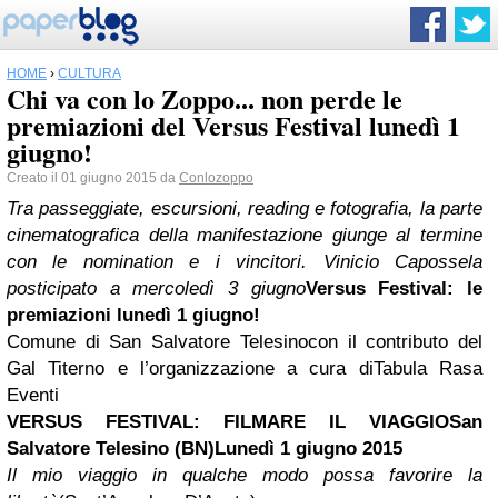
HOME
›
CULTURA
Chi va con lo Zoppo... non perde le
premiazioni del Versus Festival lunedì 1
giugno!
Creato il 01 giugno 2015 da
Conlozoppo
Tra passeggiate, escursioni, reading e fotografia, la parte
cinematografica della manifestazione giunge al termine
con le nomination e i vincitori. Vinicio Capossela
posticipato a mercoledì 3 giugno
Versus Festival: le
premiazioni lunedì 1 giugno!
Comune di San Salvatore Telesinocon il contributo del
Gal Titerno e l’organizzazione a cura diTabula Rasa
Eventi
VERSUS FESTIVAL: FILMARE IL VIAGGIO
San
Salvatore Telesino (BN)
Lunedì 1 giugno 2015
Il mio viaggio in qualche modo possa favorire la