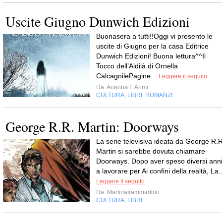
Uscite Giugno Dunwich Edizioni
Buonasera a tutti!!Oggi vi presento le
uscite di Giugno per la casa Editrice
Dunwich Edizioni! Buona lettura^^Il
Tocco dell’Aldilà di Ornella
CalcagnilePagine...
Leggere il seguito
Da
Arianna E Arimi
CULTURA
LIBRI
ROMANZI
,
,
George R.R. Martin: Doorways
La serie televisiva ideata da George R.R
Martin si sarebbe dovuta chiamare
Doorways. Dopo aver speso diversi ann
a lavorare per Ai confini della realtà, La..
Leggere il seguito
Da
Martinaframmartino
CULTURA
LIBRI
,