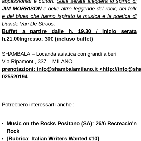
appassionati e cultori.
Sulla serata aleggerà lo spirito di
JIM MORRISON
e delle altre leggende del rock, del folk
e del blues che hanno ispirato la musica e la poetica di
Davide Van De Sfroos.
Buffet a partire dalle h. 19.30
/
Inizio serata
h.21.00
Ingresso: 30€ (incluso buffet)
SHAMBALA
– Locanda asiatica con grandi alberi
Via Ripamonti, 337 – MILANO
prenotazioni:
info@shambalamilano.it
<
http://
info@sha
025520194
Potrebbero interessarti anche :
Music on the Rocks Positano (SA): 26/6 Recreacio'n
Rock
[Rubrica: Italian Writers Wanted #10]