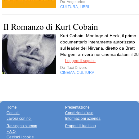
Da
Angeloricci
CULTURA
LIBRI
,
Il Romanzo di Kurt Cobain
Kurt Cobain: Montage of Heck, il primo
documentario interamente autorizzato
sul leader dei Nirvana, diretto da Brett
Morgen, arriverà nei cinema italiani il 28
...
Leggere il seguito
Da
Taxi Drivers
CINEMA
CULTURA
,
Home
Presentazione
Contatti
Condizioni d'uso
Lavora con noi
Informazioni azienda
Rassegna stampa
Proponi il tuo blog
F.A.Q.
Gestisci i cookie