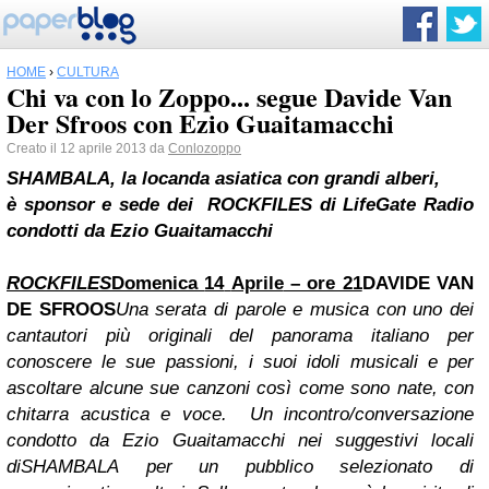
HOME
›
CULTURA
Chi va con lo Zoppo... segue Davide Van
Der Sfroos con Ezio Guaitamacchi
Creato il 12 aprile 2013 da
Conlozoppo
SHAMBALA
, la locanda asiatica con grandi alberi,
è sponsor e sede dei ROCKFILES di LifeGate Radio
condotti da Ezio Guaitamacchi
ROCKFILES
Domenica
14
Aprile
– ore 21
DAVIDE VAN
DE SFROOS
Una serata di parole e musica con uno dei
cantautori più originali del panorama italiano per
conoscere le sue passioni, i suoi idoli musicali e per
ascoltare alcune sue canzoni così come sono nate, con
chitarra acustica e voce. Un incontro/conversazione
condotto da Ezio Guaitamacchi nei suggestivi locali
di
SHAMBALA
per un pubblico selezionato di