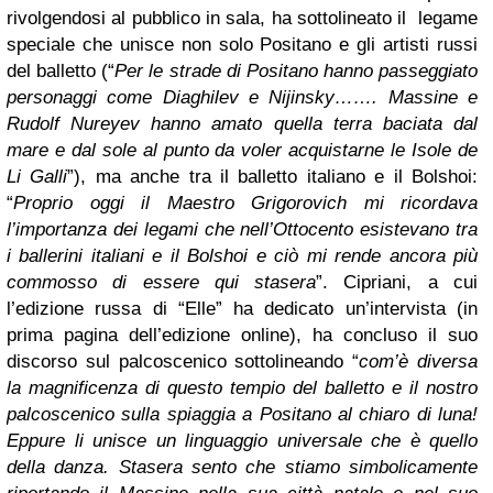
rivolgendosi al pubblico in sala, ha sottolineato il legame
speciale che unisce non solo Positano e gli artisti russi
del balletto (“
P
er le strade
di Positano
hanno passeggiato
personaggi come Diaghilev e Nijinsky…
….
Massine e
Rudolf Nureyev hanno amato que
lla
terra
baciata dal
mare e dal sole
al punto da voler acquistarne le Isole de
Li Galli
”), ma anche tra il balletto italiano e il Bolshoi:
“
Proprio oggi il Maestro Grigorovich mi ricordava
l’importanza dei legami che nell’Ottocento esistevano tra
i ballerini italiani e il Bolshoi e ciò mi rende ancora più
commosso di essere qui stasera
”. Cipriani, a cui
l’edizione russa di “Elle” ha dedicato un’intervista (in
prima pagina dell’edizione online), ha concluso il suo
discorso sul palcoscenico sottolineando “
com’è diversa
la magnificenza di questo tempio del balletto e il nostro
palcoscenico sulla spiaggia a Positano al chiaro di luna!
Eppure li unisce un linguaggio universale che è quello
della danza. Stasera
sento
che stiamo simbolicamente