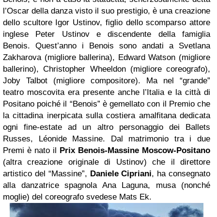
l’Oscar della danza visto il suo prestigio, è una creazione
dello scultore Igor Ustinov, figlio dello scomparso attore
inglese Peter Ustinov e discendente della famiglia
Benois. Quest’anno i Benois sono andati a Svetlana
Zakharova (migliore ballerina), Edward Watson (migliore
ballerino), Christopher Wheeldon (migliore coreografo),
Joby Talbot (migliore compositore). Ma nel “grande”
teatro moscovita era presente anche l’Italia e la città di
Positano poiché il “Benois” è gemellato con il Premio che
la cittadina inerpicata sulla costiera amalfitana dedicata
ogni fine-estate ad un altro personaggio dei Ballets
Russes, Léonide Massine. Dal matrimonio tra i due
Premi è nato il
Prix Benois-Massine
Moscow-Positano
(altra creazione originale di Ustinov) che il direttore
artistico del “Massine”,
Daniele Cipriani
, ha consegnato
alla danzatrice spagnola Ana Laguna, musa (nonché
moglie) del coreografo svedese Mats Ek.