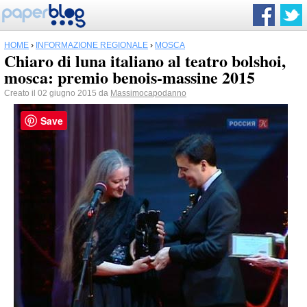
HOME
›
INFORMAZIONE REGIONALE
›
MOSCA
Chiaro di luna italiano al teatro bolshoi,
mosca: premio benois-massine 2015
Creato il 02 giugno 2015 da
Massimocapodanno
Save