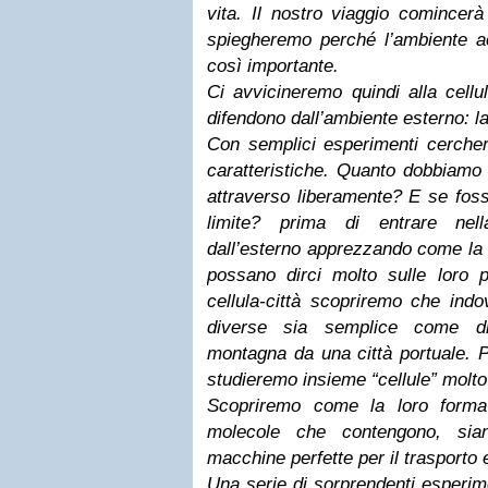
vita. Il nostro viaggio comincerà 
spiegheremo perché l’ambiente a
così importante.
Ci avvicineremo quindi alla cellu
difendono dall’ambiente esterno: l
Con semplici esperimenti cercher
caratteristiche. Quanto dobbiamo 
attraverso liberamente? E se foss
limite? prima di entrare nel
dall’esterno apprezzando come la f
possano dirci molto sulle loro pe
cellula-città scopriremo che indov
diverse sia semplice come dis
montagna da una città portuale. P
studieremo insieme “cellule” molto p
Scopriremo come la loro forma 
molecole che contengono, sian
macchine perfette per il trasporto e
Una serie di sorprendenti esperime