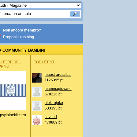
Non ancora membro?
Proponi il tuo blog
A COMMUNITY BAMBINI
AUTORE DEL
TOP UTENTI
ORNO
maestrarosalba
1126395 pt
mammagiovane
578226 pt
elektrojoke
533395 pt
psyinthekitchen
sevend
470889 pt