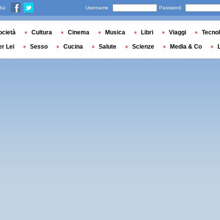
 su
Username
Password
ocietà
Cultura
Cinema
Musica
Libri
Viaggi
Tecnol
er Lei
Sesso
Cucina
Salute
Scienze
Media & Co