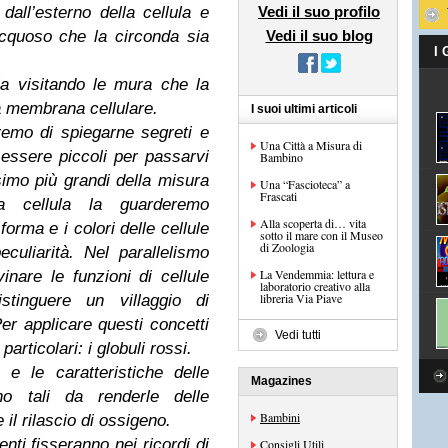
dall’esterno della cellula e
Vedi il suo profilo
cquoso che la circonda sia
Vedi il suo blog
I
la visitando le mura che la
a membrana cellulare.
I suoi ultimi articoli
emo di spiegarne segreti e
Una Città a Misura di
essere piccoli per passarvi
Bambino
imo più grandi della misura
Una “Fascioteca” a
Frascati
la cellula la guarderemo
Alla scoperta di… vita
orma e i colori delle cellule
sotto il mare con il Museo
di Zoologia
culiarità. Nel parallelismo
La Vendemmia: lettura e
inare le funzioni di cellule
laboratorio creativo alla
libreria Via Piave
tinguere un villaggio di
er applicare questi concetti
Vedi tutti
articolari: i globuli rossi.
e le caratteristiche delle
Magazines
o tali da renderle delle
Bambini
 il rilascio di ossigeno.
nti fisseranno nei ricordi di
Consigli Utili