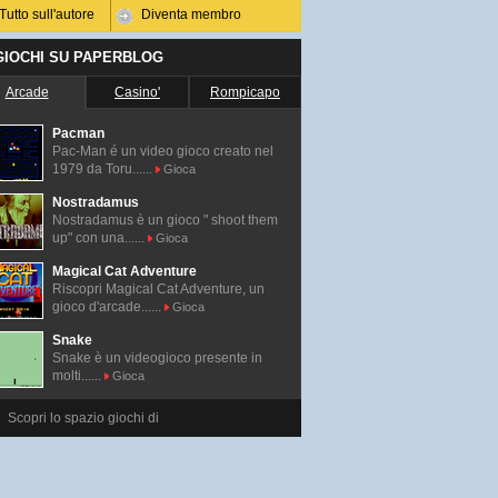
Tutto sull'autore
Diventa membro
 GIOCHI SU PAPERBLOG
Arcade
Casino'
Rompicapo
Pacman
Pac-Man é un video gioco creato nel
1979 da Toru......
Gioca
Nostradamus
Nostradamus è un gioco " shoot them
up" con una......
Gioca
Magical Cat Adventure
Riscopri Magical Cat Adventure, un
gioco d'arcade......
Gioca
Snake
Snake è un videogioco presente in
molti......
Gioca
Scopri lo spazio giochi di