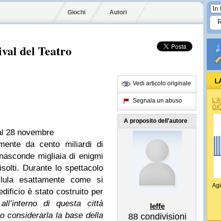
Giochi
Autori
ival del Teatro
L
Vedi articolo originale
L'
Segnala un abuso
GI
A proposito dell'autore
 al 28 novembre
mente da cento miliardi di
 nasconde migliaia di enigmi
isolti. Durante lo spettacolo
llula esattamente come si
Agi
dificio è stato costruito per
ll’interno di questa città
Ieffe
considerarla la base della
88
condivisioni