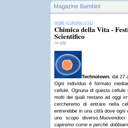
Magazine Bambini
HOME
›
CONSIGLI UTILI
Chimica della Vita - Fest
Scientifico
Da
Ieffe
Technotown
, dal 27
Ogni individuo è formato media
cellule. Ognuna di questa cellule
molti dei quali restano ad oggi irr
cercheremo di entrare nella ce
entrerebbe in una città dove ogni e
uno scopo diverso.
Muovendoci a
capiremo come e perché dobbiamo 