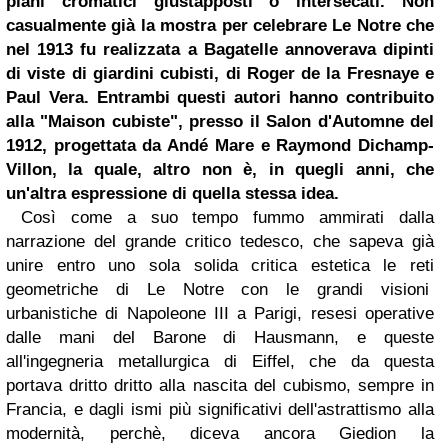
piani cromatici giustapposti o intersecati. Non
casualmente già la mostra per celebrare Le Notre che
nel 1913 fu realizzata a Bagatelle annoverava dipinti
di viste di giardini cubisti, di Roger de la Fresnaye e
Paul Vera. Entrambi questi autori hanno contribuito
alla "Maison cubiste", presso il Salon d'Automne del
1912, progettata da Andé Mare e Raymond Dichamp-
Villon, la quale, altro non è, in quegli anni, che
un'altra espressione di quella stessa idea.
Così come a suo tempo fummo ammirati dalla
narrazione del grande critico tedesco, che sapeva già
unire entro uno sola solida critica estetica le reti
geometriche di Le Notre con le grandi visioni
urbanistiche di Napoleone III a Parigi, resesi operative
dalle mani del Barone di Hausmann, e queste
all'ingegneria metallurgica di Eiffel, che da questa
portava dritto dritto alla nascita del cubismo, sempre in
Francia, e dagli ismi più significativi dell'astrattismo alla
modernità, perchè, diceva ancora Giedion la