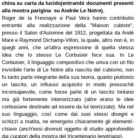
china su carta da lucido
(entrambi documenti presenti
alla mostra parigina su Andrée Le Notre).
Roger de la Fresnaye e Paul Vera hanno contribuito
entrambi alla realizzazione della "Maison cubiste",
presso il Salon d'Automne del 1912, progettata da Andé
Mare e Raymond Dichamp-Villon, la quale, altro non è, in
quegli anni, che un'altra espressione di quella stessa
idea che lo stesso Le Corbusier fece sua. In Le
Corbusier, il linguaggio compositivo che univa con un filo
invisibile l'arte di Le Notre alla nascita del cubismo, non
fu tanto parte integrante della sua teoria, quanto piuttosto
un lascito, un influsso acquisito in modo pressochè
inconsapevole, come fosse parte di un lascito lontano
ma già fortemente interiorizzato (altre erano le idee
corbusiane destinate ad essere da lui teorizzate). Ma nel
suo linguaggio, così come dai suoi stessi disegni e
schizzi a matita, ne emergono chiaramente gli elementi-
chiave (anch'essi divenuti oggetto di studio approfondito
dai curatori della mostra del tricentenario lenotriano).