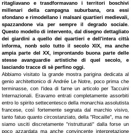
ritagliavano e trasdformavano i territori boschivi
millenari della campagna suburbana, ora essi
sfondano e rimodellano i malsani quartieri medievali,
spazzandone via per sempre il degrado sociale.
Questo modello di intervento, dal disegno dettagliato
dei giardini a quello dei quartieri e dell'intera città
informa, nonb solo tutto il secolo XIX, ma anche
ampia parte del XX, improntando buona parte delle
stesse avanguardie artistiche di quel secolo, e
lasciando tracce di sè perfino oggi.
Abbiamo visitato la grande mostra parigina dedicata al
genio architettonico di Andrée Le Notre, poco prima che
terminasse, con l'idea di farne un articolo per Taccuini
Internazionali. Eravamo entrati completamente assorbiti
entro lo spirito settecentesco della monarchia assolutista
francese, così fortemente segnata dal marchio visivo,
tanto fatuo quanto circostanziato, della "Rocaille", ma ne
siamo usciti discretamente "ristrutturati" dalla forse un
poco azzardata ma anche convincente interpretazione