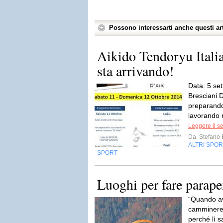
Possono interessarti anche questi art
Aikido Tendoryu Itali
sta arrivando!
Data: 5 se
Bresciani D
preparando
lavorando 
Leggere il s
Da
Stefano 
ALTRI SPOR
SPORT
Luoghi per fare parapen
“Quando av
camminerete
perché lì s