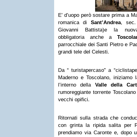
E’ d’uopo però sostare prima a Ma
romanica di
Sant’Andrea
, sec.
Giovanni Battista)e la nuova
obbligatoria anche a
Toscola
parrocchiale dei Santi Pietro e Pa
grandi tele del Celesti.
Da “ turistapercaso” a “ciclistap
Maderno e Toscolano, iniziamo l
l’interno della
Valle della Cart
rumoreggiante torrente Toscolano t
vecchi opifici.
Ritornati sulla strada che condu
con grinta la ripida salita per 
prendiamo via Caronte e, dopo u