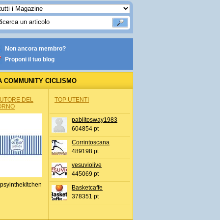
Non ancora membro?
Proponi il tuo blog
A COMMUNITY CICLISMO
AUTORE DEL
TOP UTENTI
ORNO
pablitosway1983
604854 pt
Corrintoscana
489198 pt
vesuviolive
445069 pt
psyinthekitchen
Basketcaffe
378351 pt