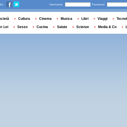
 su
Username
Password
ocietà
Cultura
Cinema
Musica
Libri
Viaggi
Tecnol
er Lei
Sesso
Cucina
Salute
Scienze
Media & Co