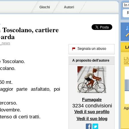
Giochi
Autori
A
 Toscolano, cartiere
Garda
o_news
L
Segnala un abuso
L'
A proposito dell'autore
 Toscolano.
GI
colano.
350 mt.
gior parte asfaltato, poi
Fumagale
percorso.
3234
condivisioni
Agi
Novembre.
Vedi il suo profilo
enso di certi tratti.
Vedi il suo blog