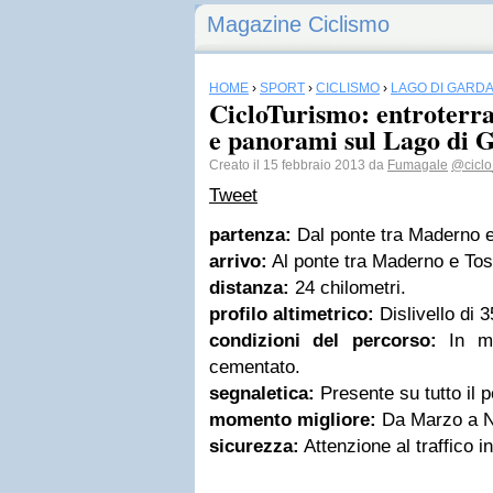
Magazine Ciclismo
HOME
›
SPORT
›
CICLISMO
›
LAGO DI GARD
CicloTurismo: entroterra
e panorami sul Lago di 
Creato il 15 febbraio 2013 da
Fumagale
@cicl
Tweet
partenza:
Dal ponte tra Maderno e
arrivo:
Al ponte tra Maderno e Tos
distanza:
24 chilometri.
profilo altimetrico:
Dislivello di 
condizioni del percorso:
In mag
cementato.
segnaletica:
Presente su tutto il 
momento migliore:
Da Marzo a 
sicurezza:
Attenzione al traffico int