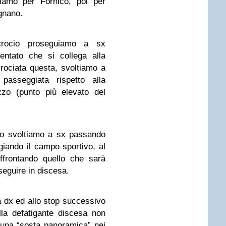
iamo per Fornico, poi per
gnano.
crocio proseguiamo a sx
entato che si collega alla
crociata questa, svoltiamo a
passeggiata rispetto alla
zo (punto più elevato del
ato svoltiamo a sx passando
giando il campo sportivo, al
ffrontando quello che sarà
oseguire in discesa.
 dx ed allo stop successivo
la defatigante discesa non
 una “sosta panoramica” nei