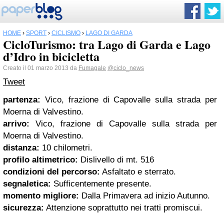
HOME
›
SPORT
›
CICLISMO
›
LAGO DI GARDA
CicloTurismo: tra Lago di Garda e Lago
d’Idro in bicicletta
Creato il 01 marzo 2013 da
Fumagale
@ciclo_news
Tweet
partenza:
Vico, frazione di Capovalle sulla strada per
Moerna di Valvestino.
arrivo:
Vico, frazione di Capovalle sulla strada per
Moerna di Valvestino.
distanza:
10 chilometri.
profilo altimetrico:
Dislivello di mt. 516
condizioni del percorso:
Asfaltato e sterrato.
segnaletica:
Sufficentemente presente.
momento migliore:
Dalla Primavera ad inizio Autunno.
sicurezza:
Attenzione soprattutto nei tratti promiscui.