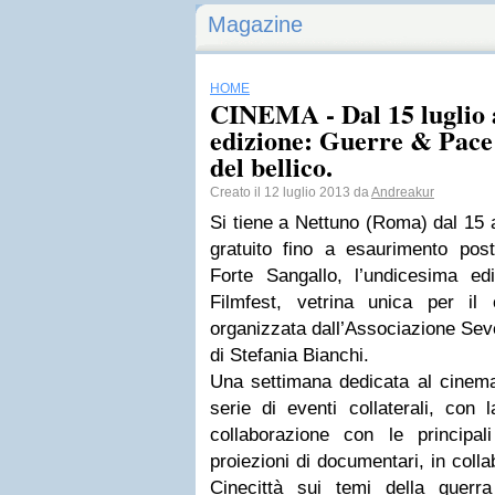
Magazine
HOME
CINEMA - Dal 15 luglio 
edizione: Guerre & Pace F
del bellico.
Creato il 12 luglio 2013 da
Andreakur
Si tiene a Nettuno (Roma) dal 15 a
gratuito fino a esaurimento post
Forte Sangallo, l’undicesima e
Filmfest, vetrina unica per il
organizzata dall’Associazione Seve
di Stefania Bianchi.
Una settimana dedicata al cinema
serie di eventi collaterali, con l
collaborazione con le principa
proiezioni di documentari, in colla
Cinecittà sui temi della guerr