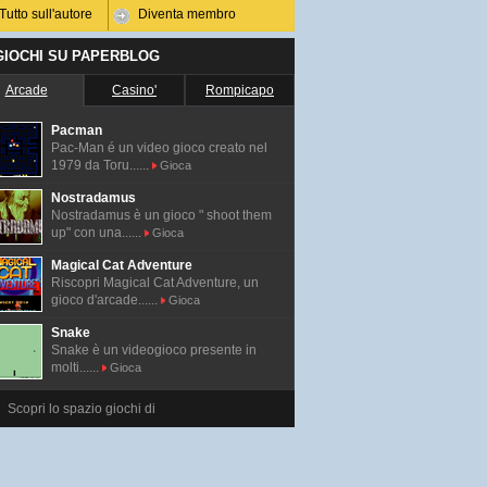
Tutto sull'autore
Diventa membro
 GIOCHI SU PAPERBLOG
Arcade
Casino'
Rompicapo
Pacman
Pac-Man é un video gioco creato nel
1979 da Toru......
Gioca
Nostradamus
Nostradamus è un gioco " shoot them
up" con una......
Gioca
Magical Cat Adventure
Riscopri Magical Cat Adventure, un
gioco d'arcade......
Gioca
Snake
Snake è un videogioco presente in
molti......
Gioca
Scopri lo spazio giochi di