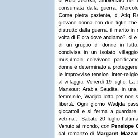
di Rula Jebreal, ambientato nel
consumata dalla guerra. Mercoled
Come pietra paziente, di Atiq R
giovane donna con due figlie che 
distrutto dalla guerra, il marito i
volta di E ora dove andiamo?, di e
di un gruppo di donne in lutto
condivisa in un isolato villaggi
musulmani convivono pacificam
donne è determinato a proteggere
le improvvise tensioni inter-religi
al villaggio. Venerdì 19 luglio, La 
Mansour: Arabia Saudita, in una
femminile, Wadjda lotta per non so
libertà. Ogni giorno Wadjda pas
giocattoli e si ferma a guardare 
vetrina... Sabato 20 luglio l’ultim
Venuto al mondo, con
Penelope 
dal romanzo di
Margaret Mazzan