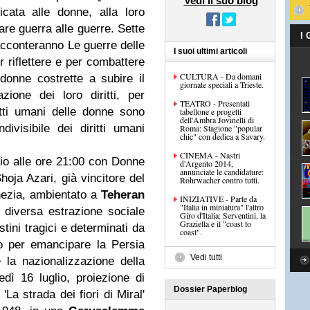
Vedi il suo blog
cata alle donne, alla loro
rare guerra alle guerre. Sette
I
racconteranno Le guerre delle
I suoi ultimi articoli
 riflettere e per combattere
CULTURA - Da domani
 donne costrette a subire il
giornate speciali a Trieste.
ione dei loro diritti, per
TEATRO - Presentati
itti umani delle donne sono
tabellone e progetti
dell'Ambra Jovinelli di
ndivisibile dei diritti umani
Roma: Stagione "popular
chic" con dedica a Savary.
CINEMA - Nastri
lio alle ore 21:00 con Donne
d'Argento 2014,
annunciate le candidature:
oja Azari, già vincitore del
Rohrwacher contro tutti.
nezia, ambientato a
Teheran
INIZIATIVE - Parte da
"Italia in miniatura" l'altro
 diversa estrazione sociale
Giro d'Italia: Serventini, la
Graziella e il "coast to
tini tragici e determinati da
coast".
itto per emancipare la Persia
Vedi tutti
 la nazionalizzazione della
dì 16 luglio, proiezione di
Dossier Paperblog
'La strada dei fiori di Miral'