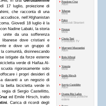
 1948, in una
Gerusalemme
Penelope Cruz
Attori
ì 17 luglio, proiezione di
Teheran
ahimi, che racconta di una
Mete
accudisce, nell’Afghanistan
Falco
n coma. Giovedì 18 luglio è la
Musicisti Stranieri
 con Nadine Labaki, la storia
Firenze
Mete
, unite da una sofferenza
Cinzia Tani
o libanese dove cristiani e
Conduttori TV
ente e dove un gruppo di
Margaret Mazzantini
Attori
 la comunità, disinnescando
ose istigate da forze esterne
Rula Jebreal
Giornalisti
bicicletta verde di Haifaa Al-
Venezia
 scuola rigorosamente solo
Mete
ffocare i propri desideri di
Emile Hirsch
Attori
sa davanti a un negozio di
Sergio Castellitto
la bella bicicletta verde in
Attori
a regia di Sergio Castellitto,
Osama Bin Laden
Cruz
ed Emile Hirsch, tratto
Personalità politiche
estere
tini
. Carica di ricordi degli
Roma