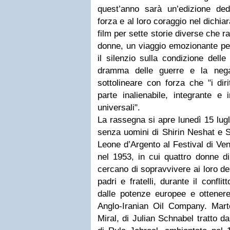
quest’anno sarà un’edizione dedi
forza e al loro coraggio nel dichia
film per sette storie diverse che 
donne, un viaggio emozionante per
il silenzio sulla condizione delle
dramma delle guerre e la negaz
sottolineare con forza che "i dir
parte inalienabile, integrante e i
universali".
La rassegna si apre lunedì 15 lug
senza uomini di Shirin Neshat e Sh
Leone d’Argento al Festival di Ve
nel 1953, in cui quattro donne di
cercano di sopravvivere ai loro des
padri e fratelli, durante il confl
dalle potenze europee e ottenere
Anglo-Iranian Oil Company. Marte
Miral, di Julian Schnabel tratto da 