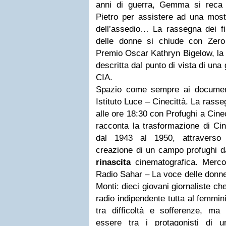
anni di guerra, Gemma si rec
Pietro per assistere ad una most
dell’assedio… La rassegna dei fi
delle donne si chiude con Zero 
Premio Oscar Kathryn Bigelow, la
descritta dal punto di vista di una
CIA.
Spazio come sempre ai document
Istituto Luce – Cinecittà. La rasse
alle ore 18:30 con Profughi a Cine
racconta la trasformazione di Cin
dal 1943 al 1950, attraverso 
creazione di un campo profughi da 
rinascita
cinematografica. Mercol
Radio Sahar – La voce delle donne 
Monti: dieci giovani giornaliste c
radio indipendente tutta al femmini
tra difficoltà e sofferenze, m
essere tra i protagonisti di