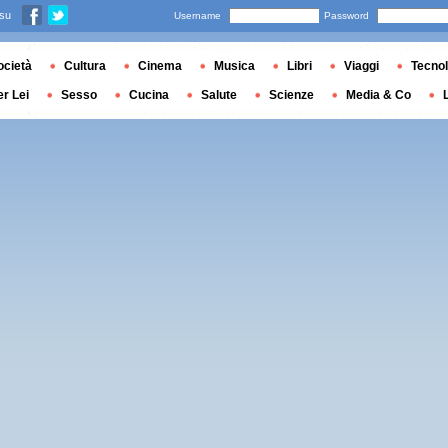
 su
Username
Password
ocietà
Cultura
Cinema
Musica
Libri
Viaggi
Tecnol
er Lei
Sesso
Cucina
Salute
Scienze
Media & Co