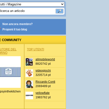
Non ancora membro?
Proponi il tuo blog
E COMMUNITY
AUTORE DEL
TOP UTENTI
ORNO
allmobileworld
8820742 pt
videogiochi
3205714 pt
Riccardo Conti
2069489 pt
psyinthekitchen
yellowflate
1983762 pt