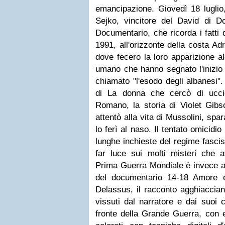
emancipazione. Giovedì 18 luglio,
Sejko, vincitore del David di D
Documentario, che ricorda i fatti 
1991, all'orizzonte della costa Adri
dove fecero la loro apparizione al
umano che hanno segnato l'inizio 
chiamato "l'esodo degli albanesi".
di La donna che cercò di uccid
Romano, la storia di Violet Gibso
attentò alla vita di Mussolini, spa
lo ferì al naso. Il tentato omicidio
lunghe inchieste del regime fascis
far luce sui molti misteri che 
Prima Guerra Mondiale è invece al
del documentario 14-18 Amore e
Delassus, il racconto agghiacciant
vissuti dal narratore e dai suoi c
fronte della Grande Guerra, con ec