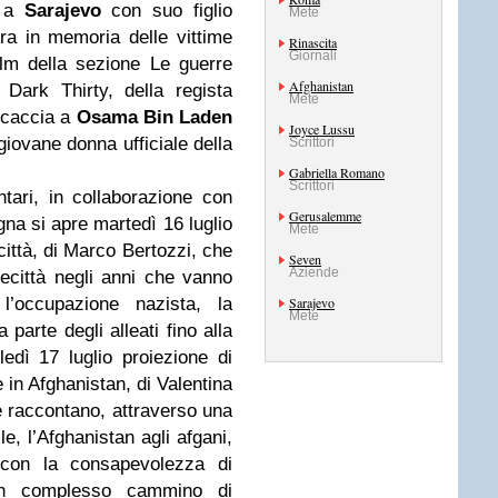
a a
Sarajevo
con suo figlio
Mete
ra in memoria delle vittime
Rinascita
Giornali
lm della sezione Le guerre
Afghanistan
Dark Thirty, della regista
Mete
 caccia a
Osama Bin Laden
Joyce Lussu
 giovane donna ufficiale della
Scrittori
Gabriella Romano
Scrittori
ari, in collaborazione con
Gerusalemme
gna si apre martedì 16 luglio
Mete
città, di Marco Bertozzi, che
Seven
Aziende
ecittà negli anni che vanno
l’occupazione nazista, la
Sarajevo
Mete
parte degli alleati fino alla
edì 17 luglio proiezione di
in Afghanistan, di Valentina
he raccontano, attraverso una
le, l’Afghanistan agli afgani,
a con la consapevolezza di
 un complesso cammino di