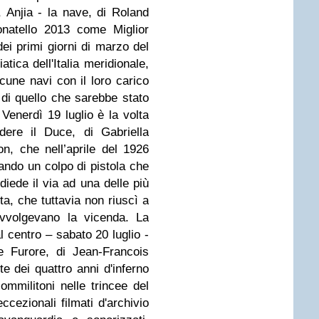
 Anjia - la nave, di Roland
onatello 2013 come Miglior
dei primi giorni di marzo del
atica dell'Italia meridionale,
cune navi con il loro carico
di quello che sarebbe stato
 Venerdì 19 luglio è la volta
ere il Duce, di Gabriella
n, che nell’aprile del 1926
rando un colpo di pistola che
 diede il via ad una delle più
ta, che tuttavia non riuscì a
avvolgevano la vicenda. La
 centro – sabato 20 luglio -
 Furore, di Jean-Francois
e dei quattro anni d'inferno
ommilitoni nelle trincee del
cezionali filmati d'archivio