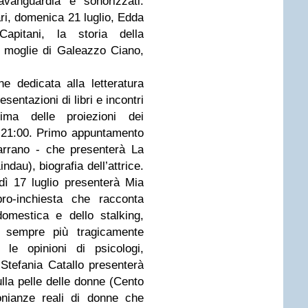
'avanguardia e sonorizzati.
i, domenica 21 luglio, Edda
apitani, la storia della
e moglie di Galeazzo Ciano,
e dedicata alla letteratura
sentazioni di libri e incontri
ima delle proiezioni dei
e 21:00. Primo appuntamento
arrano - che presenterà La
ndau), biografia dell’attrice.
dì 17 luglio presenterà Mia
ro-inchiesta che racconta
domestica e dello stalking,
ie sempre più tragicamente
 le opinioni di psicologi,
 Stefania Catallo presenterà
ulla pelle delle donne (Cento
onianze reali di donne che