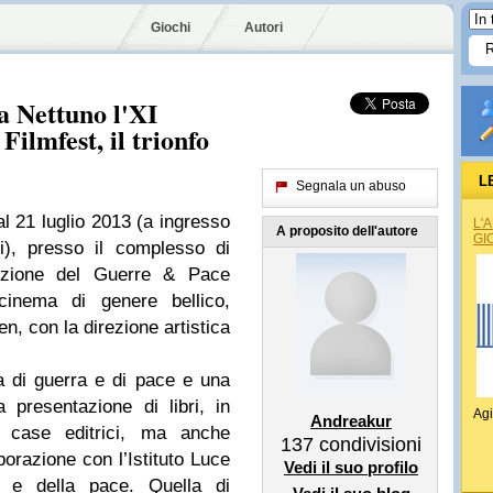
Giochi
Autori
a Nettuno l'XI
ilmfest, il trionfo
L
Segnala un abuso
l 21 luglio 2013 (a ingresso
L'
A proposito dell'autore
GI
i), presso il complesso di
dizione del Guerre & Pace
 cinema di genere bellico,
n, con la direzione artistica
 di guerra e di pace e una
a presentazione di libri, in
Agi
Andreakur
li case editrici, ma anche
137
condivisioni
borazione con l’Istituto Luce
Vedi il suo profilo
a e della pace. Quella di