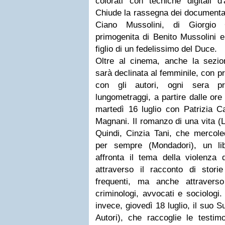
colorati con tecniche digitali d
Chiude la rassegna dei documentar
Ciano Mussolini, di Giorgio C
primogenita di Benito Mussolini 
figlio di un fedelissimo del Duce.
Oltre al cinema, anche la sezion
sarà declinata al femminile, con pre
con gli autori, ogni sera pr
lungometraggi, a partire dalle or
martedì 16 luglio con Patrizia C
Magnani. Il romanzo di una vita (Li
Quindi, Cinzia Tani, che mercole
per sempre (Mondadori), un lib
affronta il tema della violenza 
attraverso il racconto di stor
frequenti, ma anche attraverso
criminologi, avvocati e sociologi.
invece, giovedì 18 luglio, il suo S
Autori), che raccoglie le testim