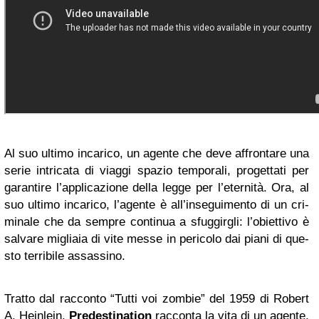
Al suo ul­ti­mo in­ca­ri­co, un agen­te che deve af­fron­ta­re una
serie in­tri­ca­ta di viag­gi spa­zio tem­po­ra­li, pro­get­ta­ti per
ga­ran­ti­re l’ap­pli­ca­zio­ne della legge per l’e­ter­ni­tà. Ora, al
suo ul­ti­mo in­ca­ri­co, l’a­gen­te è al­l’in­se­gui­men­to di un cri­
mi­na­le che da sem­pre con­ti­nua a sfug­gir­gli: l’o­biet­ti­vo è
sal­va­re mi­glia­ia di vite messe in pe­ri­co­lo dai piani di que­
sto ter­ri­bi­le as­sas­si­no.
Trat­to dal rac­con­to “Tutti voi zom­bie” del 1959 di Ro­bert
A. Hein­lein,
Pre­de­sti­na­tion
rac­con­ta la vita di un agen­te,