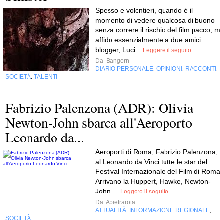
Spesso e volentieri, quando è il
momento di vedere qualcosa di buono
senza correre il rischio del film pacco, m
affido essenzialmente a due amici
blogger, Luci...
Leggere il seguito
Da
Bangorn
DIARIO PERSONALE
OPINIONI
RACCONTI
,
,
,
SOCIETÀ
TALENTI
,
Fabrizio Palenzona (ADR): Olivia
Newton-John sbarca all'Aeroporto
Leonardo da...
Aeroporti di Roma, Fabrizio Palenzona,
al Leonardo da Vinci tutte le star del
Festival Internazionale del Film di Roma
Arrivano la Huppert, Hawke, Newton-
John ...
Leggere il seguito
Da
Apietrarota
ATTUALITÀ
INFORMAZIONE REGIONALE
,
,
SOCIETÀ