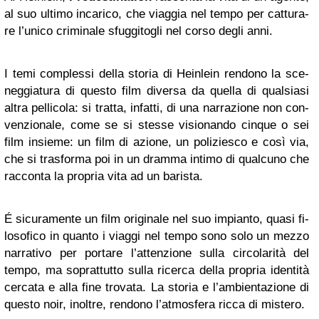
al suo ul­ti­mo in­ca­ri­co, che viag­gia nel tempo per cat­tu­ra­
re l’u­ni­co cri­mi­na­le sfug­gi­to­gli nel corso degli anni.
I temi com­ples­si della sto­ria di Hein­lein ren­do­no la sce­
neg­gia­tu­ra di que­sto film di­ver­sa da quel­la di qual­sia­si
altra pel­li­co­la: si trat­ta, in­fat­ti, di una nar­ra­zio­ne non con­
ven­zio­na­le, come se si stes­se vi­sio­nan­do cin­que o sei
film in­sie­me: un film di azio­ne, un po­li­zie­sco e così via,
che si tra­sfor­ma poi in un dram­ma in­ti­mo di qual­cu­no che
rac­con­ta la pro­pria vita ad un ba­ri­sta.
É si­cu­ra­men­te un film ori­gi­na­le nel suo im­pian­to, quasi fi­
lo­so­fi­co in quan­to i viag­gi nel tempo sono solo un mezzo
nar­ra­ti­vo per por­ta­re l’at­ten­zio­ne sulla cir­co­la­ri­tà del
tempo, ma so­prat­tut­to sulla ri­cer­ca della pro­pria iden­ti­tà
cer­ca­ta e alla fine tro­va­ta. La sto­ria e l’am­bien­ta­zio­ne di
que­sto noir, inol­tre, ren­do­no l’at­mo­sfe­ra ricca di mi­ste­ro.