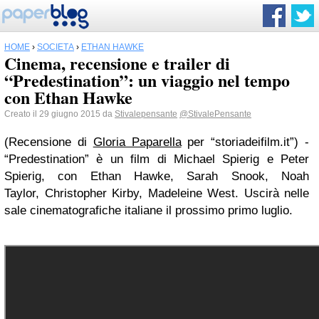
HOME
›
SOCIETÀ
›
ETHAN HAWKE
Cinema, recensione e trailer di
“Predestination”: un viaggio nel tempo
con Ethan Hawke
Creato il 29 giugno 2015 da
Stivalepensante
@StivalePensante
(Recensione di
Gloria Paparella
per “storiadeifilm.it”) -
“Predestination” è un film di Michael Spierig e Peter
Spierig, con Ethan Hawke, Sarah Snook, Noah
Taylor, Christopher Kirby, Madeleine West. Uscirà nelle
sale cinematografiche italiane il prossimo primo luglio.