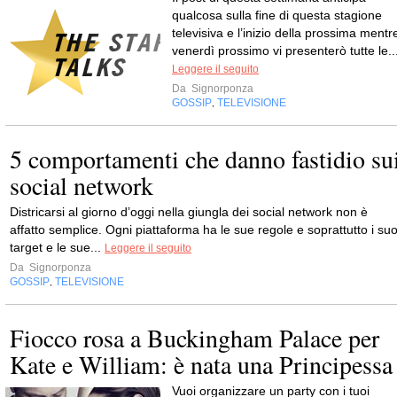
qualcosa sulla fine di questa stagione
televisiva e l’inizio della prossima mentr
venerdì prossimo vi presenterò tutte le..
Leggere il seguito
Da
Signorponza
GOSSIP
TELEVISIONE
,
5 comportamenti che danno fastidio su
social network
Districarsi al giorno d’oggi nella giungla dei social network non è
affatto semplice. Ogni piattaforma ha le sue regole e soprattutto i suo
target e le sue...
Leggere il seguito
Da
Signorponza
GOSSIP
TELEVISIONE
,
Fiocco rosa a Buckingham Palace per
Kate e William: è nata una Principessa
Vuoi organizzare un party con i tuoi