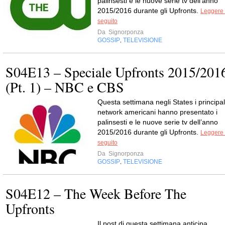
palinsesti e le nuove serie tv dell’anno
2015/2016 durante gli Upfronts.
Leggere 
seguito
Da
Signorponza
GOSSIP
TELEVISIONE
,
S04E13 – Speciale Upfronts 2015/201
(Pt. 1) – NBC e CBS
Questa settimana negli States i principal
network americani hanno presentato i
palinsesti e le nuove serie tv dell’anno
2015/2016 durante gli Upfronts.
Leggere 
seguito
Da
Signorponza
GOSSIP
TELEVISIONE
,
S04E12 – The Week Before The
Upfronts
Il post di questa settimana anticipa