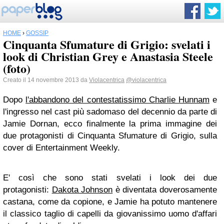
HOME
›
GOSSIP
Cinquanta Sfumature di Grigio: svelati i
look di Christian Grey e Anastasia Steele
(foto)
Creato il 14 novembre 2013 da
Violacentrica
@violacentrica
Dopo
l'abbandono del contestatissimo Charlie Hunnam
e
l'ingresso nel cast più sadomaso del decennio da parte di
Jamie Dornan, ecco finalmente la prima immagine dei
due protagonisti di Cinquanta Sfumature di Grigio, sulla
cover di Entertainment Weekly.
E' così che sono stati svelati i look dei due
protagonisti:
Dakota Johnson
è diventata doverosamente
castana, come da copione, e Jamie ha potuto mantenere
il classico taglio di capelli da giovanissimo uomo d'affari