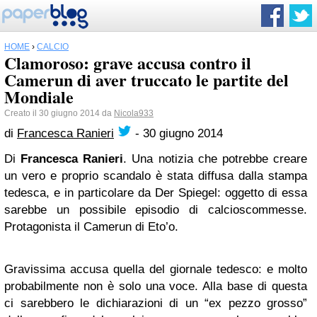
HOME
›
CALCIO
Clamoroso: grave accusa contro il
Camerun di aver truccato le partite del
Mondiale
Creato il 30 giugno 2014 da
Nicola933
di
Francesca Ranieri
-
30 giugno 2014
Di
Francesca Ranieri
. Una notizia che potrebbe creare
un vero e proprio scandalo è stata diffusa dalla stampa
tedesca, e in particolare da Der Spiegel: oggetto di essa
sarebbe un possibile episodio di calcioscommesse.
Protagonista il Camerun di Eto’o.
Gravissima accusa quella del giornale tedesco: e molto
probabilmente non è solo una voce. Alla base di questa
ci sarebbero le dichiarazioni di un “ex pezzo grosso”