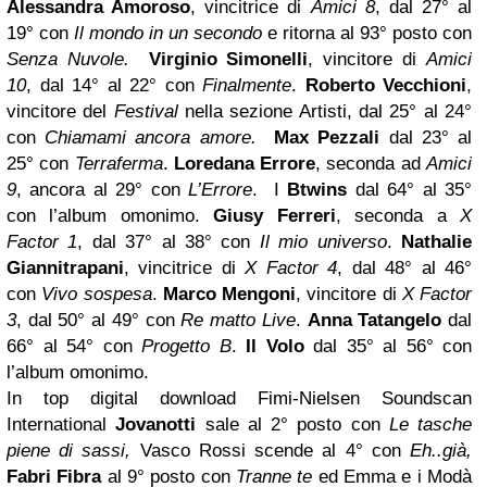
Alessandra Amoroso
, vincitrice di
Amici 8
, dal 27° al
19° con
Il mondo in un secondo
e ritorna al 93° posto con
Senza Nuvole.
Virginio Simonelli
, vincitore di
Amici
10
, dal 14° al 22° con
Finalmente
.
Roberto Vecchioni
,
vincitore del
Festival
nella sezione Artisti, dal 25° al 24°
con
Chiamami ancora amore.
Max Pezzali
dal 23° al
25° con
Terraferma
.
Loredana
Errore
, seconda ad
Amici
9
, ancora al 29° con
L’Errore
.
I
Btwins
dal 64° al 35°
con l’album omonimo.
Giusy Ferreri
, seconda a
X
Factor 1
, dal 37° al 38° con
Il mio universo
.
Nathalie
Giannitrapani
, vincitrice di
X Factor 4
, dal 48° al 46°
con
Vivo sospesa
.
Marco Mengoni
, vincitore di
X Factor
3
, dal 50° al 49° con
Re matto Live
.
Anna Tatangelo
dal
66° al 54° con
Progetto B
.
Il Volo
dal 35° al 56° con
l’album omonimo.
In top digital download Fimi-Nielsen Soundscan
International
Jovanotti
sale al 2° posto con
Le tasche
piene di sassi,
Vasco Rossi scende al 4° con
Eh..già,
Fabri Fibra
al 9° posto con
Tranne te
ed Emma e i Modà