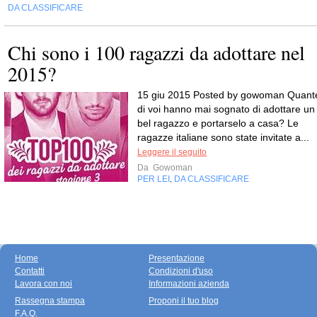
DA CLASSIFICARE
Chi sono i 100 ragazzi da adottare nel
2015?
15 giu 2015 Posted by gowoman Quant
di voi hanno mai sognato di adottare un
bel ragazzo e portarselo a casa? Le
ragazze italiane sono state invitate a...
Leggere il seguito
Da
Gowoman
PER LEI
DA CLASSIFICARE
,
Home
Presentazione
Contatti
Condizioni d'uso
Lavora con noi
Informazioni azienda
Rassegna stampa
Proponi il tuo blog
F.A.Q.