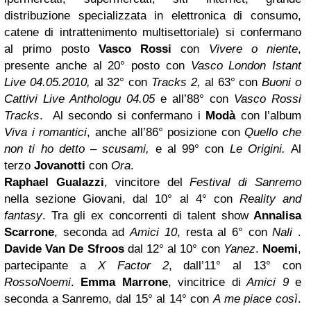
distribuzione specializzata in elettronica di consumo,
catene di intrattenimento multisettoriale) si confermano
al primo posto
Vasco Rossi
con
Vivere o niente
,
presente anche al 20° posto con
Vasco London Istant
Live 04.05.2010,
al 32° con
Tracks 2,
al 63° con
Buoni o
Cattivi Live Anthologu 04.05
e all’88° con
Vasco Rossi
Tracks
. Al secondo si confermano i
Modà
con l’album
Viva i romantici
, anche all’86° posizione con
Quello che
non ti ho detto – scusami,
e al 99° con
Le Origini.
Al
terzo
Jovanotti
con
Ora
.
Raphael Gualazzi
, vincitore del
Festival di Sanremo
nella sezione Giovani, dal 10° al 4° con
Reality and
fantasy
. Tra gli ex concorrenti di talent show
Annalisa
Scarrone
, seconda ad
Amici 10
, resta al 6° con
Nali
.
Davide Van De Sfroos
dal 12° al 10° con
Yanez
.
Noemi
,
partecipante a
X Factor 2
, dall’11° al 13° con
RossoNoemi
.
Emma Marrone
, vincitrice di
Amici 9
e
seconda a Sanremo, dal 15° al 14° con
A me piace così
.