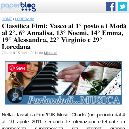
HOME
›
LOREDANA
Classifica Fimi: Vasco al 1° posto e i Modà
al 2°. 6° Annalisa, 13° Noemi, 14° Emma,
19° Alessandra, 22° Virginio e 29°
Loredana
Creato il 15 aprile 2011 da
Miosako
Save
Nella classifica Fimi/GfK Music Charts (nel periodo dal 4
al 10 aprile 2011 secondo le rilevazioni effettuate in
ipermercati, supermercati, siti internet, grande