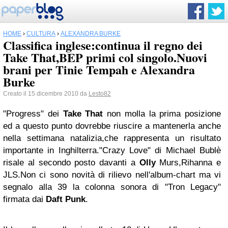
HOME
›
CULTURA
›
ALEXANDRA BURKE
Classifica inglese:continua il regno dei
Take That,BEP primi col singolo.Nuovi
brani per Tinie Tempah e Alexandra
Burke
Creato il 15 dicembre 2010 da
Lesto82
"Progress" dei
Take That
non molla la prima posizione
ed a questo punto dovrebbe riuscire a mantenerla anche
nella settimana natalizia,che rappresenta un risultato
importante in Inghilterra."Crazy Love" di Michael Bublè
risale al secondo posto davanti a
Olly
Murs,Rihanna e
JLS.Non ci sono novità di rilievo nell'album-chart ma vi
segnalo alla 39 la colonna sonora di "Tron Legacy"
firmata dai
Daft Punk
.