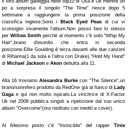
Il loro album galleggia nelle top10 di Usa e Uk mentre un
po a sorpresa il singolo "The Time" riesce dopo 5
settimane a raggiungere la prima posizione della
classifica inglese.Sono i
Black Eyed Peas
di cui vi
sconsiglio vivamente l'album.Non posso fare lo stesso
per
Willow Smith
perchè al momento c'è solo "Whip My
Hair",brano d'esordio che entra in seconda
posizione.Ellie Goulding è terza davanti alle due canzoni
di Rihanna(1 da sola e l'altra con Drake)."Hold My Hand"
di
Michael Jackson
e
Akon
debutta alla 11.
Alla 16 troviamo
Alexandra Burke
con "The Silence",un
brano/sonnifero prodotto da RedOne già al fianco di
Lady
Gaga
e qui non molto ispirato.La vincitrice di X-Factor
Uk nel 2008 pubblica singoli a ripetizione dal suo unico
album "Overcome"(ora rieditato con inediti e cover).
Al 64esimo posto c'è "Invincible" del rapper
Tinie