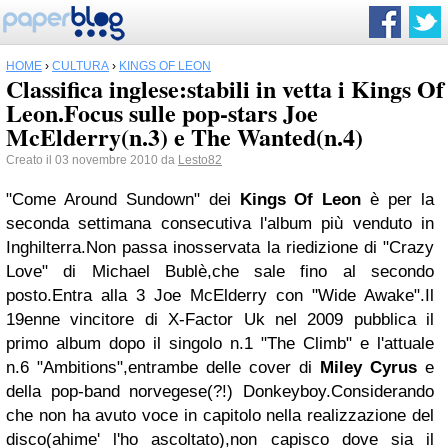
HOME
›
CULTURA
›
KINGS OF LEON
Classifica inglese:stabili in vetta i Kings Of
Leon.Focus sulle pop-stars Joe
McElderry(n.3) e The Wanted(n.4)
Creato il 03 novembre 2010 da
Lesto82
"Come Around Sundown" dei
Kings Of Leon
è per la
seconda settimana consecutiva l'album più venduto in
Inghilterra.Non passa inosservata la riedizione di "Crazy
Love" di Michael Bublè,che sale fino al secondo
posto.Entra alla 3 Joe McElderry con "Wide Awake".Il
19enne vincitore di X-Factor Uk nel 2009 pubblica il
primo album dopo il singolo n.1 "The Climb" e l'attuale
n.6 "Ambitions",entrambe delle cover di
Miley Cyrus
e
della pop-band norvegese(?!) Donkeyboy.Considerando
che non ha avuto voce in capitolo nella realizzazione del
disco(ahime' l'ho ascoltato),non capisco dove sia il