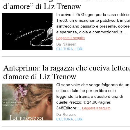
d’amore” di Liz Trenow
In arrivo il 25 Giugno per la casa editric
Tre60, un emozionante patchwork in cui
s’intrecciano passato e presente, dolore
e speranza, gioia e commozione:Liz...
Leggere il seguito
Da
Nasreen
CULTURA
LIBRI
,
Anteprima: la ragazza che cuciva letter
d'amore di Liz Trenow
Ci sono volte che vengo folgorata da un
colpo di fulmine per un libro solo
leggendo la trama e questo è una di
quelle!Prezzo: € 14,90Pagine:
348Editore:...
Leggere il seguito
Da
Roryone
CULTURA
LIBRI
,