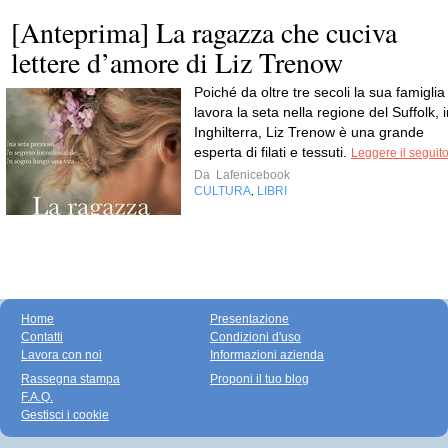
[Anteprima] La ragazza che cuciva
lettere d’amore di Liz Trenow
Poiché da oltre tre secoli la sua famiglia
lavora la seta nella regione del Suffolk, 
Inghilterra, Liz Trenow è una grande
esperta di filati e tessuti.
Leggere il seguit
Da
Lafenicebook
CULTURA
LIBRI
,
Home
Presentazione
Contatti
Condizioni d'uso
Lavora con noi
Informazioni azienda
Rassegna stampa
Proponi il tuo blog
F.A.Q.
Gestisci i cookie