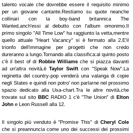
talento vocale che dovrebbe essere il requisito minimo
per un giovane cantante.Restiamo su quote neanche
collinari con la boy-band britannica The
Wanted,anch'essi al debutto con l'album omonimo.Il
primo singolo "All Time Low" ha raggiunto la vetta,mentre
quello attuale "Heart Vacancy" si è fermato alla 2.E'il
trionfo dell'immagine per progetti che non credo
dureranno a lungo.Tornando alla classifica:al quinto posto
c'è il best of di
Robbie Williams
che si piazza davanti
ad un'altra novità,è
Taylor Swift
con "Speak Now".La
reginetta del country-pop venderà una valanga di copie
negli States e quindi non potro' non parlarne nel prossimo
spazio dedicato alla Usa-chart.Tra le altre novità,che
trovate sul sito
BBC
RADIO 1 c'è "The Union" di
Elton
John
e Leon Russell alla 12.
Il singolo più venduto è "Promise This" di
Cheryl Cole
che si preannuncia come uno dei successi dei prossimi