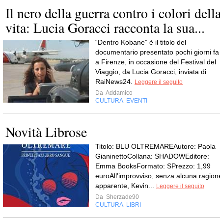
Il nero della guerra contro i colori dell
vita: Lucia Goracci racconta la sua...
“Dentro Kobane” è il titolo del
documentario presentato pochi giorni fa
a Firenze, in occasione del Festival del
Viaggio, da Lucia Goracci, inviata di
RaiNews24.
Leggere il seguito
Da
Addamico
CULTURA
EVENTI
,
Novità Librose
Titolo: BLU OLTREMAREAutore: Paola
GianinettoCollana: SHADOWEditore:
Emma BooksFormato: SPrezzo: 1,99
euroAll’improvviso, senza alcuna ragion
apparente, Kevin...
Leggere il seguito
Da
Sherzade90
CULTURA
LIBRI
,