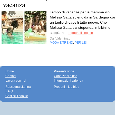
vacanza
Tempo di vacanze per le mamme vip:
Melissa Satta splendida in Sardegna co
un taglio di capelli tutto nuovo. Che
Melissa Satta sia stupenda in bikini lo
sappiam...
Leggere il seguito
Da
Valentinap
MODA E TREND
PER LEI
,
Home
Presentazione
Contatti
Condizioni d'uso
Lavora con noi
Informazioni azienda
Rassegna stampa
Proponi il tuo blog
F.A.Q.
Gestisci i cookie