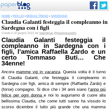
HOME
›
PER LEI
›
MODA E TREND
›
SARDEGNA
Claudia Galanti festeggia il compleanno in
Sardegna con i figli
Creato il 10 giugno 2015 da
Valentinap
@mammeaspillo
Claudia Galanti festeggia il
compleanno in Sardegna con i
figli, l’amica Raffaella Zardo e un
certo Tommaso Buti… Che
34enne!
Ancora
mamme vip in vacanza
. Questa volta è il turno
di Claudia Galanti, che festeggia il compleanno in
Sardegna con figli, amica di sempre (Raffaella Zardo) e
(forse) compagno. Si dice che i 34 anni siano l
‘anno più
felice per ogni donna
e noi lo auguriamo di cuore alla
bellissima Claudia, che come tutti sanno ha vissuto lo
scorso dicembre il lutto più grande che una mamma