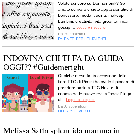
Volete scrivere su Donneinpink? Se
amate scrivere e siete appassionati/e di
benessere, moda, cucina, makeup,
bambini, creatività, vita green,animali,
gossip,...
Leggere il seguito
Da
Maddalena R.
FAI DA TE
PER LEI
TALENTI
,
,
INDOVINA CHI TI FA DA GUIDA
OGGI?? #Guidemeright
Qualche mese fa, in occasione della
fiera TTG di Rimini ho avuto il piacere di
prendere parte a TTG Next e di
conoscere le nuove realtà "social" legat
al...
Leggere il seguito
Da
Anyopendoor
LIFESTYLE
PER LEI
,
Melissa Satta splendida mamma in