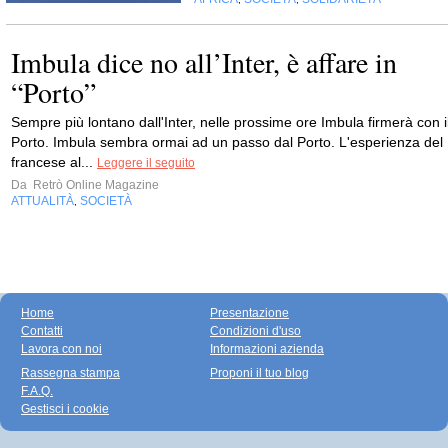
Imbula dice no all’Inter, è affare in
“Porto”
Sempre più lontano dall'Inter, nelle prossime ore Imbula firmerà con i
Porto. Imbula sembra ormai ad un passo dal Porto. L'esperienza del
francese al...
Leggere il seguito
Da
Retrò Online Magazine
ATTUALITÀ
SOCIETÀ
,
Home
Presentazione
Contatti
Condizioni d'uso
Lavora con noi
Informazioni azienda
Rassegna stampa
Proponi il tuo blog
F.A.Q.
Gestisci i cookie