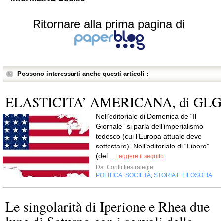
Ritornare alla prima pagina di
Possono interessarti anche questi articoli :
ELASTICITA’ AMERICANA, di GL
Nell’editoriale di Domenica de “Il
Giornale” si parla dell’imperialismo
tedesco (cui l’Europa attuale deve
sottostare). Nell’editoriale di “Libero”
(del...
Leggere il seguito
Da
Conflittiestrategie
POLITICA
SOCIETÀ
STORIA E FILOSOFIA
,
,
Le singolarità di Iperione e Rhea due
lune di Saturno con i sorvoli della