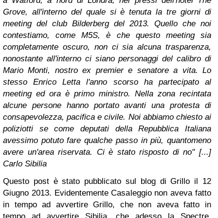
a Watford, a nord di Londra, nei pressi dell'hotel The
Grove, all'interno del quale si è tenuta la tre giorni di
meeting del club Bilderberg del 2013. Quello che noi
contestiamo, come M5S, è che questo meeting sia
completamente oscuro, non ci sia alcuna trasparenza,
nonostante all'interno ci siano personaggi del calibro di
Mario Monti, nostro ex premier e senatore a vita. Lo
stesso Enrico Letta l'anno scorso ha partecipato al
meeting ed ora è primo ministro. Nella zona recintata
alcune persone hanno portato avanti una protesta di
consapevolezza, pacifica e civile. Noi abbiamo chiesto ai
poliziotti se come deputati della Repubblica Italiana
avessimo potuto fare qualche passo in più, quantomeno
avere un'area riservata. Ci è stato risposto di no" [...]
Carlo Sibilia
Questo post è stato pubblicato sul blog di Grillo il 12
Giugno 2013. Evidentemente Casaleggio non aveva fatto
in tempo ad avvertire Grillo, che non aveva fatto in
tempo ad avvertire Sibilia, che adesso la Spectre,