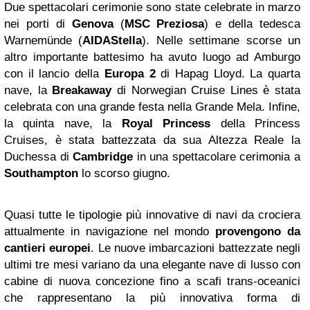
Due spettacolari cerimonie sono state celebrate in marzo
nei porti di
Genova
(
MSC Preziosa
) e della tedesca
Warnemünde (
AIDAStella
). Nelle settimane scorse un
altro importante battesimo ha avuto luogo ad Amburgo
con il lancio della
Europa 2
di Hapag Lloyd. La quarta
nave, la
Breakaway
di Norwegian Cruise Lines è stata
celebrata con una grande festa nella Grande Mela. Infine,
la quinta nave, la
Royal Princess
della Princess
Cruises, è stata battezzata da sua Altezza Reale la
Duchessa di
Cambridge
in una spettacolare cerimonia a
Southampton
lo scorso giugno.
Quasi tutte le tipologie più innovative di navi da crociera
attualmente in navigazione nel mondo
provengono da
cantieri europei
. Le nuove imbarcazioni battezzate negli
ultimi tre mesi variano da una elegante nave di lusso con
cabine di nuova concezione fino a scafi trans-oceanici
che rappresentano la più innovativa forma di