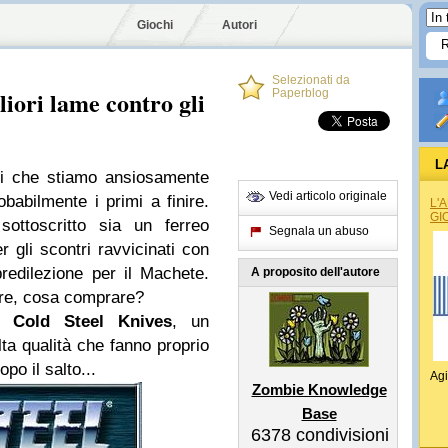
Giochi
Autori
Selezionati da
liori lame contro gli
Paperblog
L
ti che stiamo ansiosamente
Vedi articolo originale
obabilmente i primi a finire.
L'
GI
ottoscritto sia un ferreo
Segnala un abuso
r gli scontri ravvicinati con
redilezione per il Machete.
A proposito dell'autore
ere, cosa comprare?
di
Cold Steel Knives
, un
ta qualità che fanno proprio
po il salto...
Agi
Zombie Knowledge
Base
6378
condivisioni