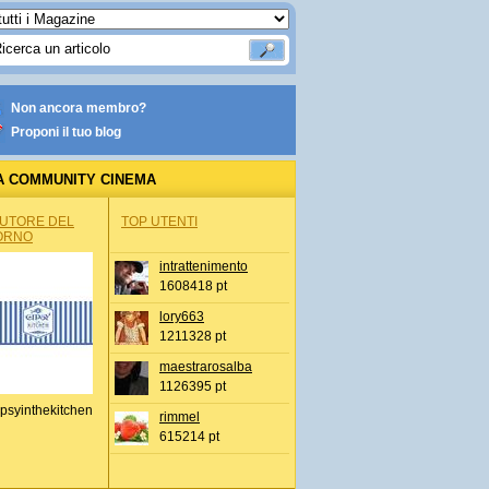
Non ancora membro?
Proponi il tuo blog
A COMMUNITY CINEMA
AUTORE DEL
TOP UTENTI
ORNO
intrattenimento
1608418 pt
lory663
1211328 pt
maestrarosalba
1126395 pt
psyinthekitchen
rimmel
615214 pt