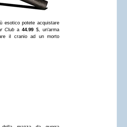
ù esotico potete acquistare
r Club
a
44.99
$, un'arma
are il cranio ad un morto
zzo della mazza da guerra