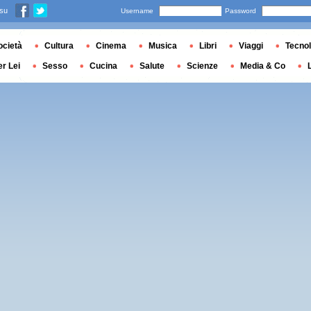
 su
Username
Password
ocietà
Cultura
Cinema
Musica
Libri
Viaggi
Tecnol
er Lei
Sesso
Cucina
Salute
Scienze
Media & Co