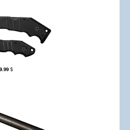
9.99
$