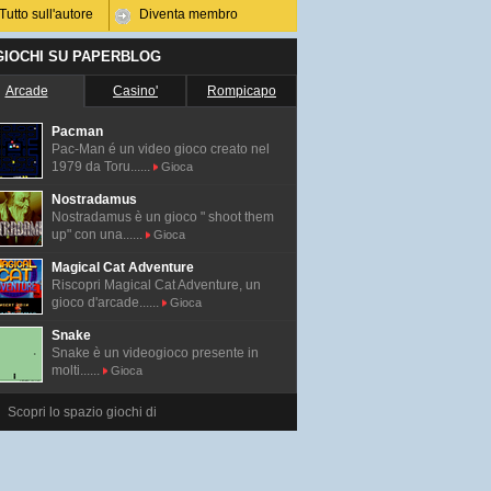
Tutto sull'autore
Diventa membro
 GIOCHI SU PAPERBLOG
Arcade
Casino'
Rompicapo
Pacman
Pac-Man é un video gioco creato nel
1979 da Toru......
Gioca
Nostradamus
Nostradamus è un gioco " shoot them
up" con una......
Gioca
Magical Cat Adventure
Riscopri Magical Cat Adventure, un
gioco d'arcade......
Gioca
Snake
Snake è un videogioco presente in
molti......
Gioca
Scopri lo spazio giochi di