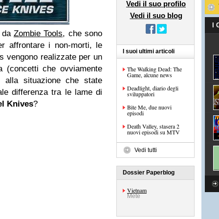
Vedi il suo profilo
Vedi il suo blog
I
e da
Zombie Tools
, che sono
r affrontare i non-morti, le
I suoi ultimi articoli
s vengono realizzate per un
sa (concetti che ovviamente
The Walking Dead: The
Game, alcune news
 alla situazione che state
Deadlight, diario degli
ale differenza tra le lame di
sviluppatori
el Knives
?
Bite Me, due nuovi
episodi
Death Valley, stasera 2
nuovi episodi su MTV
Vedi tutti
Dossier Paperblog
Vietnam
Mete