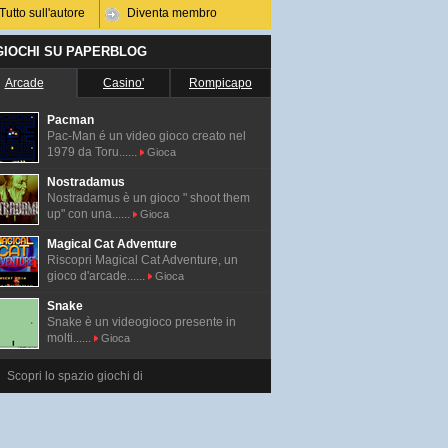
Tutto sull'autore
Diventa membro
 GIOCHI SU PAPERBLOG
Arcade
Casino'
Rompicapo
Pacman
Pac-Man é un video gioco creato nel
1979 da Toru......
Gioca
Nostradamus
Nostradamus è un gioco " shoot them
up" con una......
Gioca
Magical Cat Adventure
Riscopri Magical Cat Adventure, un
gioco d'arcade......
Gioca
Snake
Snake è un videogioco presente in
molti......
Gioca
Scopri lo spazio giochi di