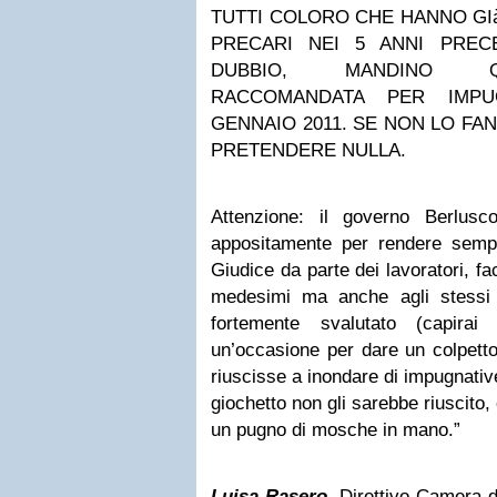
TUTTI COLORO CHE HANNO GI
PRECARI NEI 5 ANNI PREC
DUBBIO, MANDINO Q
RACCOMANDATA PER IMP
GENNAIO 2011. SE NON LO FA
PRETENDERE NULLA.
Attenzione: il governo Berlusc
appositamente per rendere sempre 
Giudice da parte dei lavoratori, f
medesimi ma anche agli stessi G
fortemente svalutato (capira
un’occasione per dare un colpetto
riuscisse a inondare di impugnative 
giochetto non gli sarebbe riuscito,
un pugno di mosche in mano.”
Luisa Rasero
, Direttivo Camera d