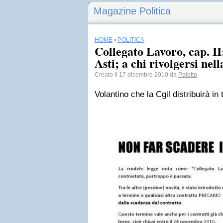
Magazine Politica
HOME
›
POLITICA
Collegato Lavoro, cap. I
Asti; a chi rivolgersi nel
Creato il 17 dicembre 2010 da
Palotto
Volantino che la Cgil distribuirà in t