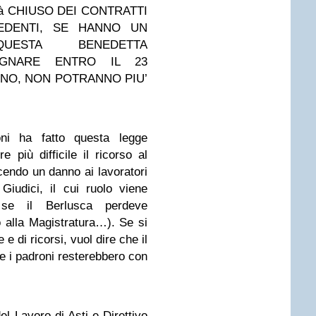
à CHIUSO DEI CONTRATTI
EDENTI, SE HANNO UN
UESTA BENEDETTA
UGNARE ENTRO IL 23
NNO, NON POTRANNO PIU’
oni ha fatto questa legge
più difficile il ricorso al
acendo un danno ai lavoratori
iudici, il cui ruolo viene
i se il Berlusca perdeve
 alla Magistratura…). Se si
e di ricorsi, vuol dire che il
 e i padroni resterebbero con
el Lavoro di Asti e Direttivo