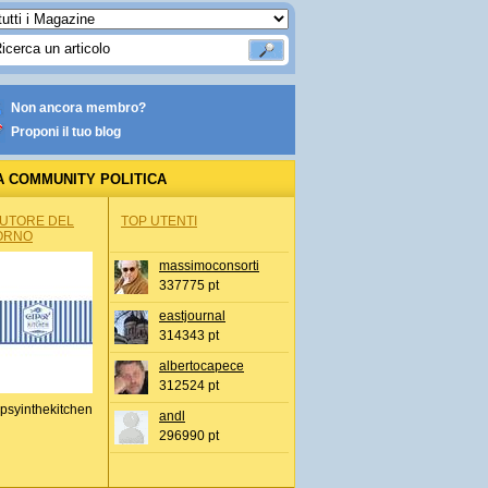
Non ancora membro?
Proponi il tuo blog
A COMMUNITY POLITICA
AUTORE DEL
TOP UTENTI
ORNO
massimoconsorti
337775 pt
eastjournal
314343 pt
albertocapece
312524 pt
psyinthekitchen
andl
296990 pt