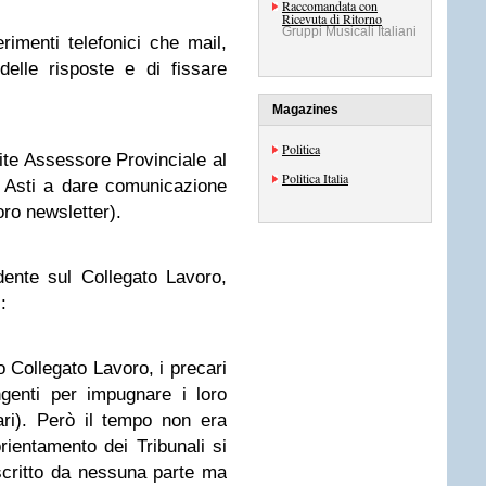
Raccomandata con
Ricevuta di Ritorno
Gruppi Musicali Italiani
erimenti telefonici che mail,
elle risposte e di fissare
Magazines
Politica
mite Assessore Provinciale al
Politica Italia
i Asti a dare comunicazione
oro newsletter).
dente sul Collegato Lavoro,
:
 Collegato Lavoro, i precari
ngenti per impugnare i loro
lari). Però il tempo non era
orientamento dei Tribunali si
scritto da nessuna parte ma