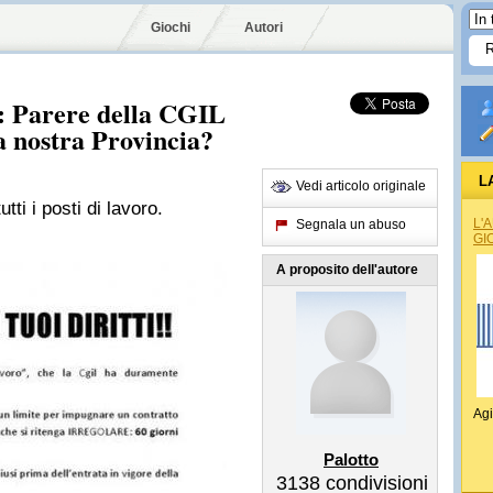
Giochi
Autori
I: Parere della CGIL
la nostra Provincia?
L
Vedi articolo originale
utti i posti di lavoro.
L'
Segnala un abuso
GI
A proposito dell'autore
Agi
Palotto
3138
condivisioni