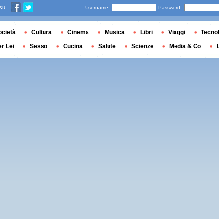
 su
Username
Password
ocietà
Cultura
Cinema
Musica
Libri
Viaggi
Tecnol
er Lei
Sesso
Cucina
Salute
Scienze
Media & Co