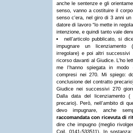
anche le sentenze e gli orientamen
senso, vanno a costituire il cor
senso c’era, nel giro di 3 anni un
datore di lavoro “lo mette in rego
intenzione, e quindi tanto vale den
nell’articolo pubblicato, si di
impugnare un licenziamento (
irregolare) e poi altri successivi
ricorso davanti al Giudice. L’ho le
me l’hanno spiegata in modo d
compresi nei 270. Mi spiego: do
conclusione del contratto precario
Giudice nei successivi 270 gio
Dalla data del licenziamento ( 
precario). Però, nell’ambito di qu
devo impugnare, anche semp
raccomandata con ricevuta di ri
dire che impugno (meglio rivolgers
Cgil, 0141-533511). In sostanza