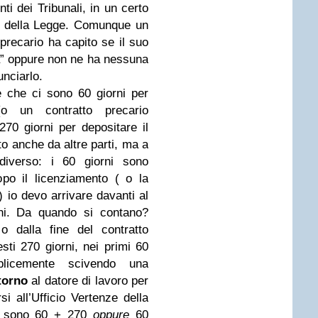
ti dei Tribunali, in un certo
po della Legge. Comunque un
 precario ha capito se il suo
la” oppure non ne ha nessuna
unciarlo.
ce che ci sono 60 giorni per
o un contratto precario
 270 giorni per depositare il
tto anche da altre parti, ma a
iverso: i 60 giorni sono
po il licenziamento ( o la
) io devo arrivare davanti al
rni. Da quando si contano?
o dalla fine del contratto
esti 270 giorni, nei primi 60
licemente scivendo una
torno
al datore di lavoro per
i all’Ufficio Vertenze della
: sono 60 + 270
oppure
60