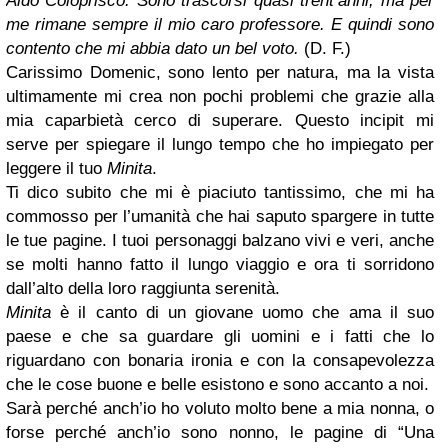
Aldo Coloprisco. Sono trascorsi quasi trent’anni, ma per
me rimane sempre il mio caro professore. E quindi sono
contento che mi abbia dato un bel voto.
(D. F.)
Carissimo Domenic, sono lento per natura, ma la vista
ultimamente mi crea non pochi problemi che grazie alla
mia caparbietà cerco di superare. Questo incipit mi
serve per spiegare il lungo tempo che ho impiegato per
leggere il tuo
Minita
.
Ti dico subito che mi è piaciuto tantissimo, che mi ha
commosso per l’umanità che hai saputo spargere in tutte
le tue pagine. I tuoi personaggi balzano vivi e veri, anche
se molti hanno fatto il lungo viaggio e ora ti sorridono
dall’alto della loro raggiunta serenità.
Minita
è il canto di un giovane uomo che ama il suo
paese e che sa guardare gli uomini e i fatti che lo
riguardano con bonaria ironia e con la consapevolezza
che le cose buone e belle esistono e sono accanto a noi.
Sarà perché anch’io ho voluto molto bene a mia nonna, o
forse perché anch’io sono nonno, le pagine di “Una