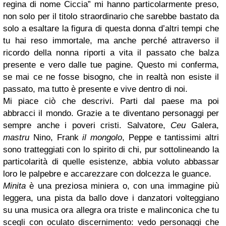
regina di nome Ciccia” mi hanno particolarmente preso,
non solo per il titolo straordinario che sarebbe bastato da
solo a esaltare la figura di questa donna d’altri tempi che
tu hai reso immortale, ma anche perché attraverso il
ricordo della nonna riporti a vita il passato che balza
presente e vero dalle tue pagine. Questo mi conferma,
se mai ce ne fosse bisogno, che in realtà non esiste il
passato, ma tutto è presente e vive dentro di noi.
Mi piace ciò che descrivi. Parti dal paese ma poi
abbracci il mondo. Grazie a te diventano personaggi per
sempre anche i poveri cristi. Salvatore,
Ceu
Galera,
mastru
Nino, Frank
il mongolo
, Peppe e tantissimi altri
sono tratteggiati con lo spirito di chi, pur sottolineando la
particolarità di quelle esistenze, abbia voluto abbassar
loro le palpebre e accarezzare con dolcezza le guance.
Minita
è una preziosa miniera o, con una immagine più
leggera, una pista da ballo dove i danzatori volteggiano
su una musica ora allegra ora triste e malinconica che tu
scegli con oculato discernimento: vedo personaggi che