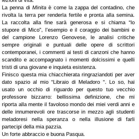
lezioni di vita.
La penna di
Minita
è come la zappa del contadino, che
rivolta la terra per renderla fertile e pronta alla semina.
La raccolta alla fine sarà generosa e si chiama “lo
stupore di Mico”, l’esempio e il coraggio dei bambini e
del campione Lorenzo Genovese, le analisi critiche
sempre originali e puntuali delle opere di scrittori
contemporanei, i commenti ai testi di canzoni che hanno
scandito e accompagnato i momenti dolcissimi e quelli
tristi di una giovane e inquieta esistenza.
Finisco questa mia chiacchierata ringraziandoti per aver
dato spazio al mio “Libraio di Meladoro “. Lo so, hai
usato un occhio di riguardo per questo tuo vecchio
professore bizzarro: bellissima definizione, che mi
riporta alla mente il favoloso mondo dei miei verdi anni e
delle innumerevoli ore trascorse in mezzo agli studenti
meladoresi nella speranza o nella illusione di farli
partecipi della mia pazzia.
Un forte abbraccio e buona Pasqua.