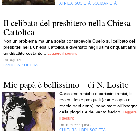
AFRICA
SOCIETÀ
SOLIDARIETÀ
,
,
Il celibato del presbitero nella Chiesa
Cattolica
Non un problema ma una scelta consapevole Quello sul celibato dei
presbiteri nella Chiesa Cattolica è diventato negli ultimi cinquant’anni
un dibattito costante...
Leggere il seguito
Da
Agueci
FAMIGLIA
SOCIETÀ
,
Mio papà è bellissimo – di N. Losito
Carissime amiche e carissimi amici, le
recenti feste pasquali (come capita di
regola ogni anno), sono state all’insegn
della pioggia e del vento freddo.
Leggere
il seguito
Da
Nictrecinque42
CULTURA
LIBRI
SOCIETÀ
,
,