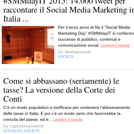
#SMMdayIT 2015: 14.000 tweet per
raccontare il Social Media Marketing i
Italia ...
Per il terzo anno di fila il “Social Media
Marketing Day” #SMMdayIT si conferm
successo di pubblico, contenuti e
comunicazione social.
Leggere il seguito
Da
Stivalepensante
SOCIETÀ
Come si abbassano (seriamente) le
tasse? La versione della Corte dei
Conti
C’è un modo populistico e inefficace per sostenere l’abbassamento
delle tasse in Italia. E poi c’è un modo serio che favorirebbe la
crescita del paese, ed è...
Leggere il seguito
Da
Capiredavverolacrisi
ATTUALITÀ
SOCIETÀ
,