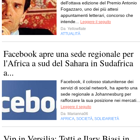
dell'ottava edizione del Premio Antonio
Fogazzaro, uno dei più attesi
appuntamenti letterari, concorso che
intende...
Leggere il seguito
Da
Yellowflate
ATTUALITÀ
Facebook apre una sede regionale per
l'Africa a sud del Sahara in Sudafrica
a...
Facebook, il colosso statunitense dei
servizi di social network, ha aperto una
sede regionale a Johannesburg per
rafforzare la sua posizione nei mercati...
Leggere il seguito
Da
Marianna06
AFRICA
SOCIETÀ
SOLIDARIETÀ
,
,
Vip in Versilia: Totti e Ilary Biasi in