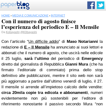
HOME
›
MEDIA E COMUNICAZIONE
›
INTERNET
Con il numero di agosto finisce
l’esperienza del periodico E – Il Mensile
Da
Kobayashi
@K0bayashi
Con l’articolo “
Un difficile addio
” di
Maso Notarianni
la
redazione di
E – Il Mensile
ha annunciato ai suoi lettori e
abbonati che il numero di agosto, che uscirà nelle edicole
il 25 luglio,
sarà l’ultimo
del periodico di
Emergency
diretto dal giornalista di Repubblica
Gianni Mura
(che ha
firmato l’editoriale di commiato) prima dello stop
definitivo alle pubblicazioni, mentre il sito web non sarà
più aggiornato a partire dall’ultimo venerdì di luglio, il 27.
Il mensile si arrende all’impietoso calcolo delle vendite:
circa 20mila copie tra edicola e abbonamenti
, numeri
evidentemente non più sostenibili per l’editore di
riferimento nonostante il passivo secondo Mura “non