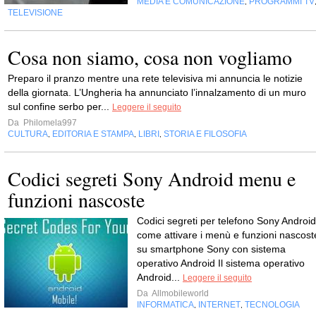
MEDIA E COMUNICAZIONE
PROGRAMMI TV
,
TELEVISIONE
Cosa non siamo, cosa non vogliamo
Preparo il pranzo mentre una rete televisiva mi annuncia le notizie
della giornata. L’Ungheria ha annunciato l’innalzamento di un muro
sul confine serbo per...
Leggere il seguito
Da
Philomela997
CULTURA
EDITORIA E STAMPA
LIBRI
STORIA E FILOSOFIA
,
,
,
Codici segreti Sony Android menu e
funzioni nascoste
Codici segreti per telefono Sony Android
come attivare i menù e funzioni nascost
su smartphone Sony con sistema
operativo Android Il sistema operativo
Android...
Leggere il seguito
Da
Allmobileworld
INFORMATICA
INTERNET
TECNOLOGIA
,
,