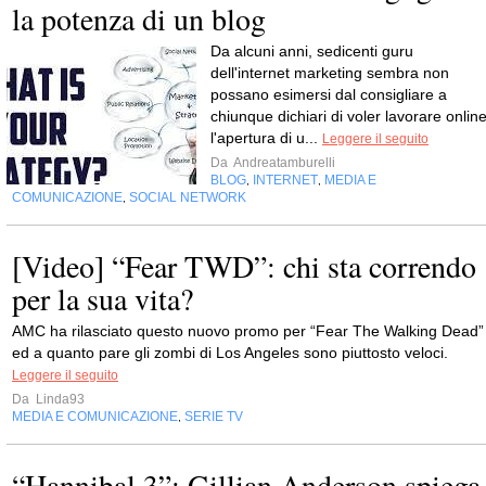
la potenza di un blog
Da alcuni anni, sedicenti guru
dell'internet marketing sembra non
possano esimersi dal consigliare a
chiunque dichiari di voler lavorare online
l'apertura di u...
Leggere il seguito
Da
Andreatamburelli
BLOG
INTERNET
MEDIA E
,
,
COMUNICAZIONE
SOCIAL NETWORK
,
[Video] “Fear TWD”: chi sta correndo
per la sua vita?
AMC ha rilasciato questo nuovo promo per “Fear The Walking Dead”
ed a quanto pare gli zombi di Los Angeles sono piuttosto veloci.
Leggere il seguito
Da
Linda93
MEDIA E COMUNICAZIONE
SERIE TV
,
“Hannibal 3”: Gillian Anderson spiega