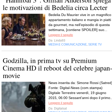
le motivazioni di Bedelia circa Lecter
Bedelia Du Maurier vive in un magnifico
appartamento italiano e mangia in piatti
da gourmet, ma nell’episodio di questa
settimana, [contiene SPOILER] suo...
Leggere il seguito
Da
Linda93
MEDIA E COMUNICAZIONE
SERIE TV
,
Godzilla, in prima tv su Premium
Cinema HD il reboot del celebre japan
movie
News inserita da: Simone Rossi (Satred
Fonte: Digital-News (com.stampa)
Digitale Terrestre venerdì, 19 giugno
2015, 06:00 Sessant'anni dopo il primo..
Leggere il seguito
Da
Digitalsat