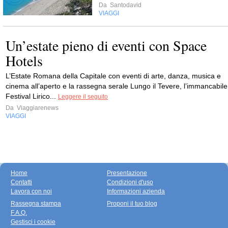
Da
Santodavid
VIAGGI
Un’estate pieno di eventi con Space
Hotels
L’Estate Romana della Capitale con eventi di arte, danza, musica e
cinema all’aperto e la rassegna serale Lungo il Tevere, l’immancabile
Festival Lirico...
Leggere il seguito
Da
Viaggiarenews
VIAGGI
Home
Presentazione
Contatti
Condizioni d'uso
Lavora con noi
Informazioni azienda
Rassegna stampa
Proponi il tuo blog
F.A.Q.
Gestisci i cookie