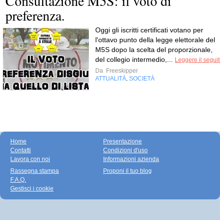
Consultazione M5S: il voto di
preferenza.
Oggi gli iscritti certificati votano per
l'ottavo punto della legge elettorale del
M5S dopo la scelta del proporzionale,
del collegio intermedio,...
Leggere il segui
Da
Freeskipper
ATTUALITÀ
SOCIETÀ
,
Home
Presentazione
Contatti
Condizioni d'uso
Lavora con noi
Informazioni azienda
Rassegna stampa
Proponi il tuo blog
F.A.Q.
Gestisci i cookie