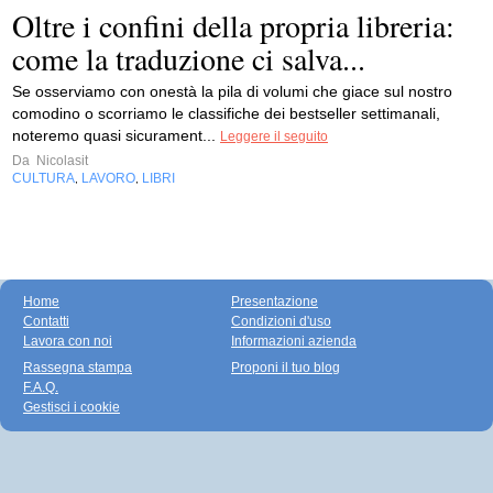
Oltre i confini della propria libreria:
come la traduzione ci salva...
Se osserviamo con onestà la pila di volumi che giace sul nostro
comodino o scorriamo le classifiche dei bestseller settimanali,
noteremo quasi sicurament...
Leggere il seguito
Da
Nicolasit
CULTURA
LAVORO
LIBRI
,
,
Home
Presentazione
Contatti
Condizioni d'uso
Lavora con noi
Informazioni azienda
Rassegna stampa
Proponi il tuo blog
F.A.Q.
Gestisci i cookie