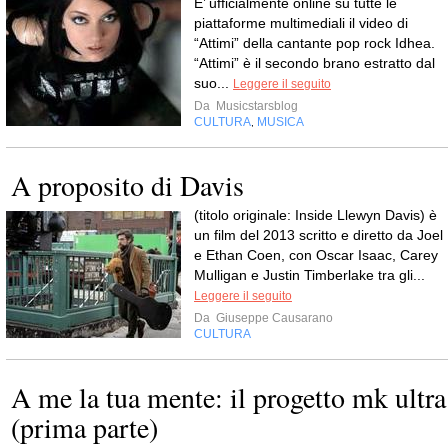
E’ ufficialmente online su tutte le
piattaforme multimediali il video di
“Attimi” della cantante pop rock Idhea.
“Attimi” è il secondo brano estratto dal
suo...
Leggere il seguito
Da
Musicstarsblog
CULTURA
MUSICA
,
A proposito di Davis
(titolo originale: Inside Llewyn Davis) è
un film del 2013 scritto e diretto da Joel
e Ethan Coen, con Oscar Isaac, Carey
Mulligan e Justin Timberlake tra gli...
Leggere il seguito
Da
Giuseppe Causarano
CULTURA
A me la tua mente: il progetto mk ultra
(prima parte)