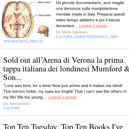
Un piccolo documentario, anzi meglio
una denuncia sulla manipolazione
mentale made in Italy. Preparai questi
video tempo addietro e poi li lasciai
decantare...
Leggere il seguito
Da
Marta Saponaro
CULTURA
DIARIO PERSONALE
PARI
,
,
OPPORTUNITÀ
PER LEI
,
Sold out all’Arena di Verona la prima
tappa italiana dei londinesi Mumford 
Son...
“Love was kind, for a time/ Now just aches and it makes me blind/
This mirrors holds, my eyes too bright/ That I can’t see the others in
my life/ We too young,...
Leggere il seguito
Da
Alessiamocci
CULTURA
Top Ten Tuesday: Top Ten Books I've