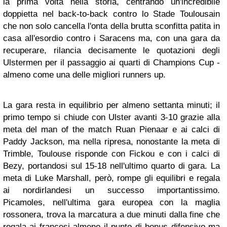
la prima volta nella storia, centrando un'incredibile
doppietta nel back-to-back contro lo Stade Toulousain
che non solo cancella l'onta della brutta sconfitta patita in
casa all'esordio contro i Saracens ma, con una gara da
recuperare, rilancia decisamente le quotazioni degli
Ulstermen per il passaggio ai quarti di Champions Cup -
almeno come una delle migliori runners up.
La gara resta in equilibrio per almeno settanta minuti; il
primo tempo si chiude con Ulster avanti 3-10 grazie alla
meta del man of the match Ruan Pienaar e ai calci di
Paddy Jackson, ma nella ripresa, nonostante la meta di
Trimble, Toulouse risponde con Fickou e con i calci di
Bezy, portandosi sul 15-18 nell'ultimo quarto di gara. La
meta di Luke Marshall, però, rompe gli equilibri e regala
ai nordirlandesi un successo importantissimo.
Picamoles, nell'ultima gara europea con la maglia
rossonera, trova la marcatura a due minuti dalla fine che
regala ai francesi almeno il punto di bonus difensivo ma