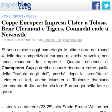
HOME
›
SPORT
›
RUGBY
Coppe Europee: Impresa Ulster a Tolosa.
Bene Clermont e Tigers, Connacht cade a
Newcastle
Creato il 20 dicembre 2015 da
Soloteo1980
@soloteo1980
Si sono giocate oggi pomeriggio le ultime gare del round
4 delle due competizioni europee e, anche stavolta, non
sono mancate le sorprese. Questa edizione di
Champions Cup
potrebbe essere ricordata come quella
della "caduta degli dei", perchè dopo la sconfitta di
Leinster di ieri, anche Munster e Toulouse rischiano
seriamente di dire addio alla loro Europa già nella fase a
gironi.
Ulster va a vincere (23-25) allo Stade Ernest Wallon per