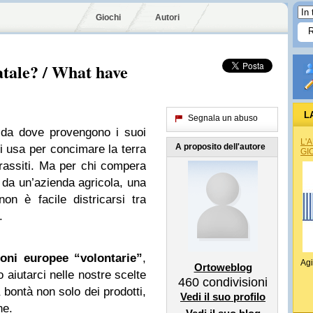
Giochi
Autori
atale? / What have
L
Segnala un abuso
 da dove provengono i suoi
L'
A proposito dell'autore
ti usa per concimare la terra
GI
arassiti. Ma per chi compera
, da un’azienda agricola, una
n è facile districarsi tra
.
zioni europee “volontarie”
,
Agi
Ortoweblog
 aiutarci nelle nostre scelte
460
condivisioni
a bontà non solo dei prodotti,
Vedi il suo profilo
ne.