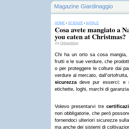
Magazine Giardinaggio
HOME
›
SCIENZE
›
NATALE
Cosa avete mangiato a N
you eaten at Christmas?
Da
Ortoweblog
Chi ha un orto sa cosa mangia,
frutti e le sue verdure, che prodot
o per proteggere le colture dai p
verdure al mercato, dall’ortofrutta
sicurezza
deve pur esserci: e no
etichette, loghi, marchi di garanzia
Volevo presentarvi tre
certifica
non obbligatorie, che però possono
fornendoci ulteriori sicurezze sull
ma anche dei sistemi di coltivazio