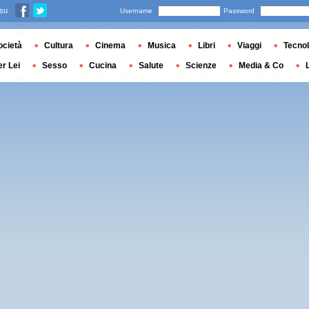
 su
Username
Password
ocietà
Cultura
Cinema
Musica
Libri
Viaggi
Tecnol
er Lei
Sesso
Cucina
Salute
Scienze
Media & Co