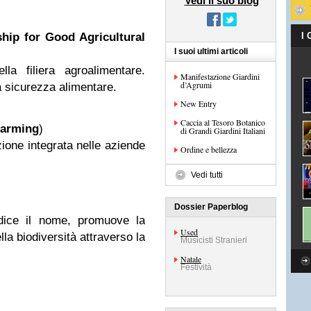
Vedi il suo blog
hip for Good Agricultural
I
I suoi ultimi articoli
la filiera agroalimentare.
Manifestazione Giardini
d’Agrumi
la sicurezza alimentare.
New Entry
Caccia al Tesoro Botanico
Farming
)
di Grandi Giardini Italiani
ione integrata nelle aziende
Ordine e bellezza
Vedi tutti
Dossier Paperblog
dice il nome, promuove la
Used
a biodiversità attraverso la
Musicisti Stranieri
Natale
Festività