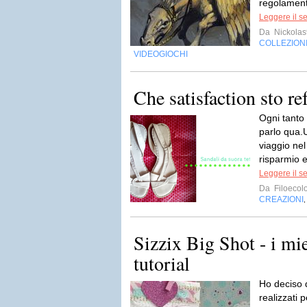
regolamento
Leggere il s
Da
Nickola
COLLEZION
VIDEOGIOCHI
Che satisfaction sto re
Ogni tanto 
parlo qua.
viaggio nel
risparmio e
Leggere il s
Da
Filoecolo
CREAZIONI
Sizzix Big Shot - i mie
tutorial
Ho deciso d
realizzati