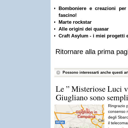
Bomboniere e creazioni per 
fascino!
Marte rockstar
Alle origini dei quasar
Craft Asylum - i miei progetti e
Ritornare alla prima pag
Possono interessarti anche questi art
Le ” Misteriose Luci ve
Giugliano sono sempli
Ringrazio p
consenso ri
degli Sbar
il telecoma