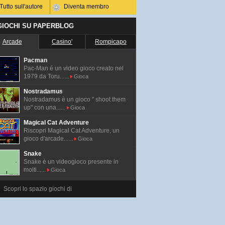
Tutto sull'autore
Diventa membro
 GIOCHI SU PAPERBLOG
Arcade
Casino'
Rompicapo
Pacman
Pac-Man é un video gioco creato nel
1979 da Toru......
Gioca
Nostradamus
Nostradamus è un gioco " shoot them
up" con una......
Gioca
Magical Cat Adventure
Riscopri Magical Cat Adventure, un
gioco d'arcade......
Gioca
Snake
Snake è un videogioco presente in
molti......
Gioca
Scopri lo spazio giochi di