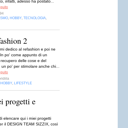
, infatti, adesso ha postato...
eguito
s94
ISMO
HOBBY
TECNOLOGIA
,
,
,
fashion 2
mi dedico al refashion e poi ne
Un po' come appunto di un
 recupero delle cose e del
 un po' per stimolare anche chi...
eguito
ridiila
HOBBY
LIFESTYLE
,
,
i progetti e
i elencare qui i miei progetti
 per il DESIGN TEAM SIZZIX, così