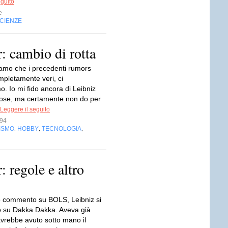
eguito
e
CIENZE
 cambio di rotta
mo che i precedenti rumors
mpletamente veri, ci
. Io mi fido ancora di Leibniz
cose, ma certamente non do per
Leggere il seguito
s94
ISMO
HOBBY
TECNOLOGIA
,
,
,
 regole e altro
o commento su BOLS, Leibniz si
to su Dakka Dakka. Aveva già
avrebbe avuto sotto mano il