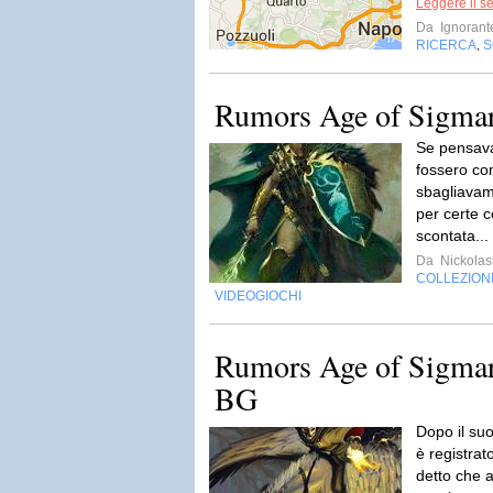
Leggere il s
Da
Ignorant
RICERCA
S
,
Rumors Age of Sigmar:
Se pensava
fossero co
sbagliavamo
per certe 
scontata...
Da
Nickola
COLLEZION
VIDEOGIOCHI
Rumors Age of Sigmar:
BG
Dopo il su
è registra
detto che 