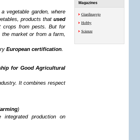
Magazines
 a vegetable garden, where
Giardinaggio
getables, products that
used
Hobby
ct crops from pests. But for
Scienze
 the market or from a farm,
ary
European certification
.
hip for Good Agricultural
ndustry. It combines respect
Farming
)
 integrated production on