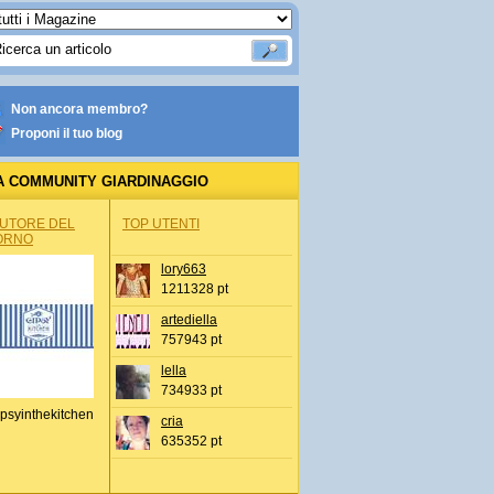
Non ancora membro?
Proponi il tuo blog
A COMMUNITY GIARDINAGGIO
AUTORE DEL
TOP UTENTI
ORNO
lory663
1211328 pt
artediella
757943 pt
lella
734933 pt
psyinthekitchen
cria
635352 pt