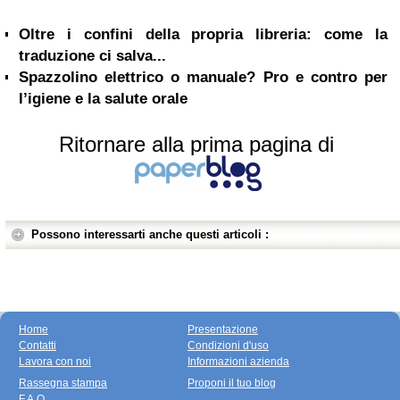
Oltre i confini della propria libreria: come la
traduzione ci salva...
Spazzolino elettrico o manuale? Pro e contro per
l’igiene e la salute orale
Ritornare alla prima pagina di
Possono interessarti anche questi articoli :
Home
Presentazione
Contatti
Condizioni d'uso
Lavora con noi
Informazioni azienda
Rassegna stampa
Proponi il tuo blog
F.A.Q.