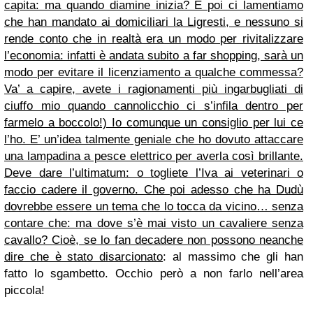
capita: ma quando diamine inizia? E poi ci lamentiamo
che han mandato ai domiciliari la Ligresti, e nessuno si
rende conto che in realtà era un modo per rivitalizzare
l’economia: infatti è andata subito a far shopping, sarà un
modo per evitare il licenziamento a qualche commessa?
Va’ a capire, avete i ragionamenti più ingarbugliati di
ciuffo mio quando cannolicchio ci s’infila dentro per
farmelo a boccolo!) Io comunque un consiglio per lui ce
l’ho. E’ un’idea talmente geniale che ho dovuto attaccare
una lampadina a pesce elettrico per averla così brillante.
Deve dare l’ultimatum: o togliete l’Iva ai veterinari o
faccio cadere il governo. Che poi adesso che ha Dudù
dovrebbe essere un tema che lo tocca da vicino… senza
contare che: ma dove s’è mai visto un cavaliere senza
cavallo? Cioè, se lo fan decadere non possono neanche
dire che è stato disarcionato
: al massimo che gli han
fatto lo sgambetto. Occhio però a non farlo nell’area
piccola!