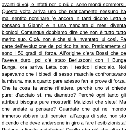
avanti di voi, e infatti per lo più ci sono mondi sommersi.
Questa volta arriva uno che praticamente nessuno ha
mai sentito nominare (e ancora in tanti dicono Letta e
pensano a Gianni) e in una manciata di mesi diventa
bionico! Comunque dobbiamo dire che non è tutto tutto
merito suo. Cioè, non è che si è inventato lui così. Fa
parte dell’evoluzione del politico italiano. Praticamente ci
sono i 50 gradi di forza. All’origine c’era Bossi che ce
l’aveva duro, poi c’è stato Berlusconi con il Bunga
Bunga, ora arriva Letta con i testicoli d’acciaio. Noi
sapevamo che i bipedi di sesso maschile confrontavano
la misura, ma a quanto pare adesso fan le prove di forza.
Che la cosa fa anche riflettere, perchè uno si chiede
pure: d’acciaio sì, ma diametro? Perchè ogni tanto gli
attributi bisogna pure mostrarli! Maliziosi che siete! Ma
che andate a pensare? Guardate che qui nel mondo
immerso abbiam tutti pensieri all’acqua di sale, non sto
dicendo che deve andarsene in giro a fare l’esibizionista!
Parlavo a livello metaforico! Quello che più che altro fa