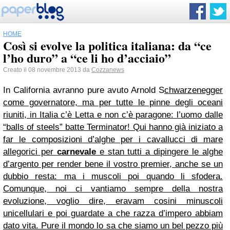
HOME
Così si evolve la politica italiana: da “ce
l’ho duro” a “ce li ho d’acciaio”
Creato il 08 novembre 2013 da
Cozzanews
In California avranno pure avuto Arnold S
chwarzenegger
come governatore, ma per tutte le pinne degli oceani
riuniti, in Italia c’è Letta e non c’è paragone:
l’uomo dalle
“balls of steels”
batte Terminator! Qui hanno già iniziato a
far le composizioni d’alghe per i cavallucci di mare
allegorici per
carnevale
e stan tutti a dipingere le alghe
d’argento per render bene il vostro premier, anche se un
dubbio resta: ma i muscoli poi quando li sfodera.
Comunque, noi ci vantiamo sempre della nostra
evoluzione, voglio dire, eravam cosini minuscoli
unicellulari e poi guardate a che razza d’impero abbiam
dato vita. Pure il mondo lo sa che siamo un bel pezzo più