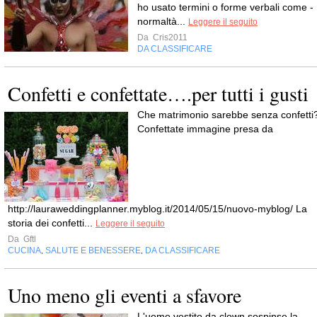
ho usato termini o forme verbali come -
normaltà...
Leggere il seguito
Da
Cris2011
DA CLASSIFICARE
Confetti e confettate….per tutti i gusti
Che matrimonio sarebbe senza confetti
Confettate immagine presa da
http://lauraweddingplanner.myblog.it/2014/05/15/nuovo-myblog/ La
storia dei confetti...
Leggere il seguito
Da
Gftl
CUCINA
SALUTE E BENESSERE
DA CLASSIFICARE
,
,
Uno meno gli eventi a sfavore
L'uomo vestito da clown sospinse la