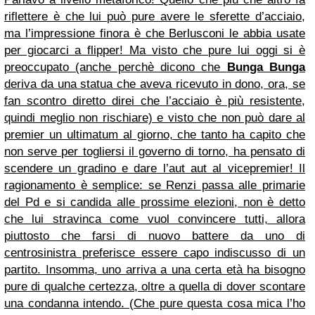
riflettere è che lui può pure avere le sferette d’acciaio,
ma l’impressione finora è che Berlusconi le abbia usate
per giocarci a flipper! Ma visto che pure lui oggi si è
preoccupato (anche perchè dicono che
Bunga Bunga
deriva da una statua che aveva ricevuto in dono, ora, se
fan scontro diretto direi che l’acciaio è più resistente,
quindi meglio non rischiare) e visto che non può dare al
premier un ultimatum al giorno, che tanto ha capito che
non serve per togliersi il governo di torno, ha pensato di
scendere un gradino e dare l’aut aut al vicepremier! Il
ragionamento è semplice: se Renzi passa alle primarie
del Pd e si candida alle prossime elezioni, non è detto
che lui stravinca come vuol convincere tutti, allora
piuttosto che farsi di nuovo battere da uno di
centrosinistra preferisce essere capo indiscusso di un
partito. Insomma, uno arriva a una certa età ha bisogno
pure di qualche certezza, oltre a quella di dover scontare
una condanna intendo. (Che pure questa cosa mica l’ho