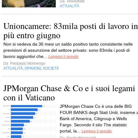
Da
Yellowflate
ATTUALITÀ
Unioncamere: 83mila posti di lavoro in
più entro giugno
Non si vedeva da 36 mesi un saldo positivo tanto consistente nelle
previsioni di assunzione del settore privato: sono 83mila i posti di
lavoro aggiuntivi che...
Leggere il seguito
Da
Pierpaolo Molinengo
ATTUALITÀ
OPINIONI
SOCIETÀ
,
,
JPMorgan Chase & Co e i suoi legami
con il Vaticano
JPMorgan Chase Co è una delle BIG
FOUR BANKS degli Stati Uniti, insieme 
Bank of America, Citigroup e Wells
Fargo. Secondo il sito The statistic
portal, la...
Leggere il seguito