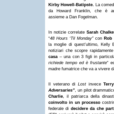
Kirby Howell-Batipste.
La comedy
da Howard Franklin, che è an
assieme a Dan Fogelman.
In notizie correlate
Sarah Chalke
“
48 Hours ‘Til Monday”
con
Rob 
la moglie di quest’ultimo, Kelly 
notiziari che scopre rapidament
casa
– una con 3 figli in particol
richiede tempo ed è frustante
” e
madre fumatrice che va a vivere da
Il veterano di
Lost
invece
Terr
Adversaries”
, un pilot drammatic
Charlie
, il patriarca della din
coinvolto in un processo
costrin
federale di
decidere da che part