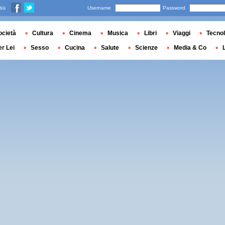
 su
Username
Password
ocietà
Cultura
Cinema
Musica
Libri
Viaggi
Tecnol
er Lei
Sesso
Cucina
Salute
Scienze
Media & Co