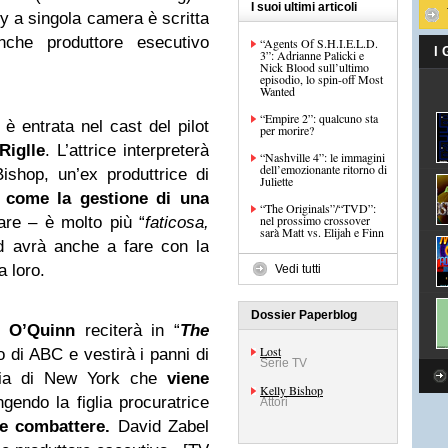
I suoi ultimi articoli
 a singola camera è scritta
che produttore esecutivo
“Agents Of S.H.I.E.L.D.
I
3”: Adrianne Palicki e
Nick Blood sull’ultimo
episodio, lo spin-off Most
Wanted
“Empire 2”: qualcuno sta
è entrata nel cast del pilot
per morire?
Riglle
. L’attrice interpreterà
“Nashville 4”: le immagini
dell’emozionante ritorno di
Bishop, un’ex produttrice di
Juliette
e
come la gestione di una
“The Originals”/“TVD”:
nel prossimo crossover
are – è molto più “
faticosa,
sarà Matt vs. Elijah e Finn
d avrà anche a fare con la
 loro.
Vedi tutti
Dossier Paperblog
y O’Quinn
reciterà in “
The
Lost
o di ABC e vestirà i panni di
Serie TV
astia di New York che
viene
Kelly Bishop
gendo la figlia procuratrice
Attori
e combattere.
David Zabel