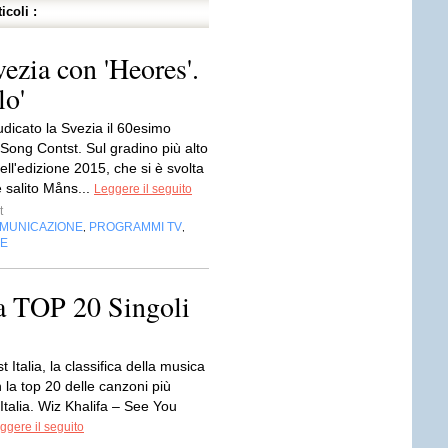
icoli :
vezia con 'Heores'.
lo'
udicato la Svezia il 60esimo
Song Contst. Sul gradino più alto
ell'edizione 2015, che si è svolta
 salito Måns...
Leggere il seguito
t
OMUNICAZIONE
PROGRAMMI TV
,
,
NE
lia TOP 20 Singoli
st Italia, la classifica della musica
n la top 20 delle canzoni più
Italia. Wiz Khalifa – See You
ggere il seguito