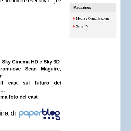
ome produttore esecutivo. [TV
Magazines
Media e Comunicazione
Serie TV
li Sky Cinema HD e Sky 3D
omuove Sean Maguire,
r
il cast sul futuro dei
...
ima foto del cast
ina di