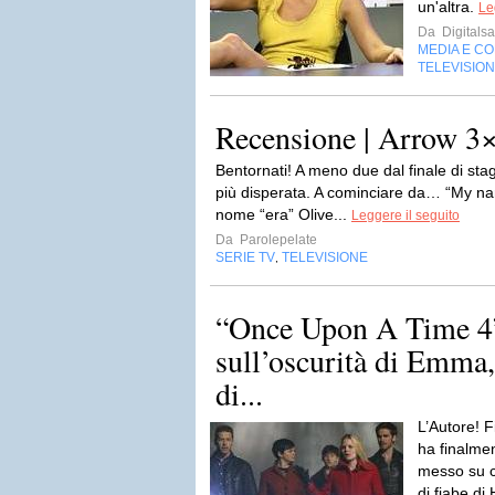
un'altra.
Le
Da
Digitalsa
MEDIA E C
TELEVISIO
Recensione | Arrow 3
Bentornati! A meno due dal finale di sta
più disperata. A cominciare da… “My n
nome “era” Olive...
Leggere il seguito
Da
Parolepelate
SERIE TV
TELEVISIONE
,
“Once Upon A Time 4”
sull’oscurità di Emma
di...
L’Autore! 
ha finalmen
messo su ca
di fiabe di