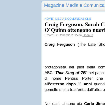
Magazine Media e Comunica
HOME
›
MEDIA E COMUNICAZIONE
Craig Ferguson, Sarah C
O’Quinn ottengono nuovi 
Creato il 28 febbraio 2015 da
Linda93
Craig Ferguson
(The Late Show
protagonista nel pilot della c
ABC “
Ther King of 7B
” nei panni
di nome Pentiss Porter che
all’esterno dopo 11 anni
quando
gemelle si sia trasferita dall’altra 
Nel cast ci sono già
Carla Jime