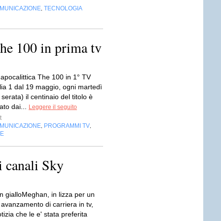
OMUNICAZIONE
TECNOLOGIA
,
The 100 in prima tv
 apocalittica The 100 in 1° TV
lia 1 dal 19 maggio, ogni martedì
serata) il centinaio del titolo è
ato dai...
Leggere il seguito
t
OMUNICAZIONE
PROGRAMMI TV
,
,
NE
 canali Sky
n gialloMeghan, in lizza per un
avanzamento di carriera in tv,
tizia che le e' stata preferita