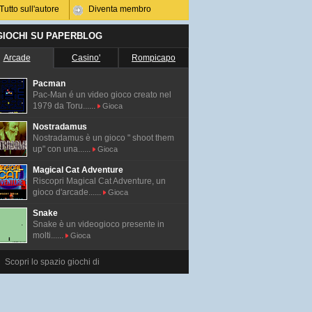
Tutto sull'autore
Diventa membro
 GIOCHI SU PAPERBLOG
Arcade
Casino'
Rompicapo
Pacman
Pac-Man é un video gioco creato nel
1979 da Toru......
Gioca
Nostradamus
Nostradamus è un gioco " shoot them
up" con una......
Gioca
Magical Cat Adventure
Riscopri Magical Cat Adventure, un
gioco d'arcade......
Gioca
Snake
Snake è un videogioco presente in
molti......
Gioca
Scopri lo spazio giochi di