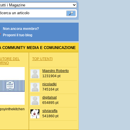
Non ancora membro?
Proponi il tuo blog
A COMMUNITY MEDIA E COMUNICAZIONE
AUTORE DEL
TOP UTENTI
ORNO
Maestro Roberto
1231904 pt
nicoladki
745164 pt
digitalsat
654895 pt
psyinthekitchen
silviaraffa
541860 pt