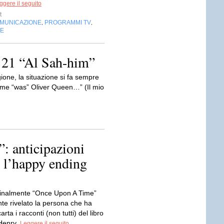
ggere il seguito
t
OMUNICAZIONE
PROGRAMMI TV
,
,
NE
×21 “Al Sah-him”
gione, la situazione si fa sempre
ame “was” Oliver Queen…” (Il mio
: anticipazioni
, l’happy ending
Finalmente “Once Upon A Time”
te rivelato la persona che ha
rta i racconti (non tutti) del libro
 Henry.
Leggere il seguito