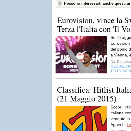
Possono interessarti anche questi art
Eurovision, vince la S
Terza l'Italia con 'Il Vo
Se l'è aggi
Eurovision 
del podio d
a Vienna, è
Da
Digitalsa
MEDIA E C
TELEVISIO
Classifica: Hitlist Ita
(21 Maggio 2015)
Scopri Hitli
italiana co
vendute in 
Again ft.
Le