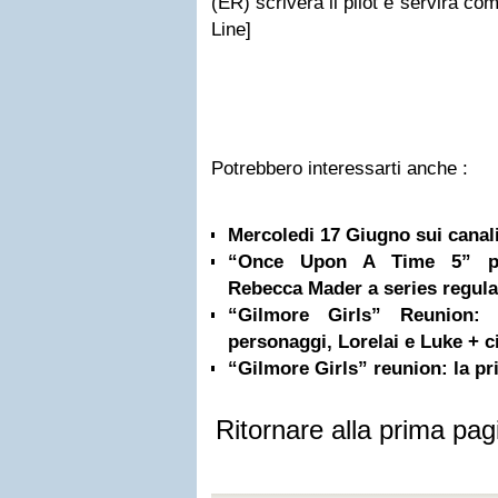
(ER) scriverà il pilot e servirà c
Line]
Potrebbero interessarti anche :
Mercoledi 17 Giugno sui cana
“Once Upon A Time 5” pr
Rebecca Mader a series regula
“Gilmore Girls” Reunion: 
personaggi, Lorelai e Luke + ci
“Gilmore Girls” reunion: la pr
Ritornare alla prima pag