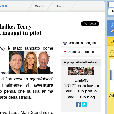
zione
Giochi
Autori
halke, Terry
ingaggi in pilot
L
Vedi articolo originale
) è stato lanciato come
L'
Segnala un abuso
GI
A proposito dell'autore
ommed
ia
 di “
un recluso agorafobico
”
Linda93
 finalmente si
avventura
18172
condivisioni
 pensa che la sua anima
Vedi il suo profilo
Agi
parte della strada.
Vedi il suo blog
nez
(Last Man Standing) e