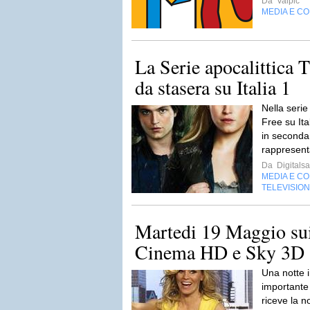
Da
Valpic
MEDIA E C
La Serie apocalittica 
da stasera su Italia 1
Nella serie
Free su Ita
in seconda 
rappresent
Da
Digitalsa
MEDIA E C
TELEVISIO
Martedi 19 Maggio sui
Cinema HD e Sky 3D
Una notte i
importante 
riceve la no