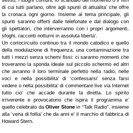
sesso, i luoghi comuni, lo scandalo del momento o il film
di cui tutti parlano, oltre agli spunti di attualita’ che offre
la cronaca ogni giorno. Insieme al tema principale, gli
spunti saranno offerti dalle telefonate e dal dialogo con
gli spettatori, che interverranno con i propri argomenti,
sfoghi, racconti notturni in assoluta liberta’.
Un cortocircuito continuo tra il mondo catodico e quello
della modulazione di frequenza, una contaminazione tra
tutti i mezzi senza schemi fissi: ci saranno momenti che
troveranno la sponda ideale sul piccolo schermo ed altri
che avranno il loro terminale perfetto nella radio, nelle
voci e nella possibilita’ di ‘confessarsi’ senza farsi
vedere o nella possibilita’ di commentare live via Internet
tutto cio’ che accade durante la diretta. Lo spirito
irriverente e provocatorio che ispira il programma e’
quello celebrato da
Oliver Stone
in “Talk Radio”, insieme
alla ‘vena di follia’ che da anni e’ il marchio di fabbrica di
Howard Stern.