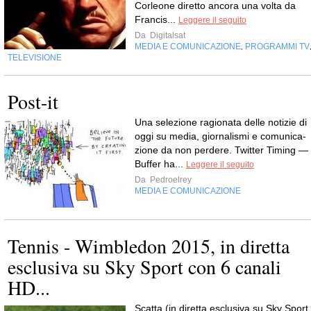
Corleone diretto ancora una volta da
Francis...
Leggere il seguito
Da
Digitalsat
MEDIA E COMUNICAZIONE
PROGRAMMI TV
,
TELEVISIONE
Post-it
Una sele­zione ragio­nata delle noti­zie di
oggi su media, gior­na­li­smi e comu­ni­ca­
zione da non perdere. Twit­ter Timing —
Buf­fer ha...
Leggere il seguito
Da
Pedroelrey
MEDIA E COMUNICAZIONE
Tennis - Wimbledon 2015, in diretta
esclusiva su Sky Sport con 6 canali
HD...
Scatta (in diretta esclusiva su Sky Sport