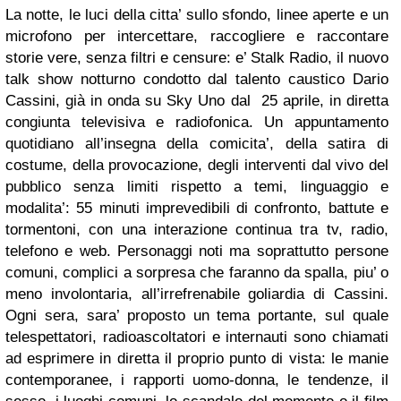
La notte, le luci della citta’ sullo sfondo, linee aperte e un
microfono per intercettare, raccogliere e raccontare
storie vere, senza filtri e censure: e’ Stalk Radio, il nuovo
talk show notturno condotto dal talento caustico Dario
Cassini, già in onda su Sky Uno dal 25 aprile, in diretta
congiunta televisiva e radiofonica. Un appuntamento
quotidiano all’insegna della comicita’, della satira di
costume, della provocazione, degli interventi dal vivo del
pubblico senza limiti rispetto a temi, linguaggio e
modalita’: 55 minuti imprevedibili di confronto, battute e
tormentoni, con una interazione continua tra tv, radio,
telefono e web. Personaggi noti ma soprattutto persone
comuni, complici a sorpresa che faranno da spalla, piu’ o
meno involontaria, all’irrefrenabile goliardia di Cassini.
Ogni sera, sara’ proposto un tema portante, sul quale
telespettatori, radioascoltatori e internauti sono chiamati
ad esprimere in diretta il proprio punto di vista: le manie
contemporanee, i rapporti uomo-donna, le tendenze, il