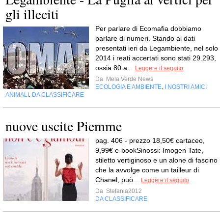
gli illeciti
Per parlare di Ecomafia dobbiamo
parlare di numeri. Stando ai dati
presentati ieri da Legambiente, nel solo
2014 i reati accertati sono stati 29.293,
ossia 80 a...
Leggere il seguito
Da
Mela Verde News
ECOLOGIA E AMBIENTE
I NOSTRI AMICI
,
ANIMALI
DA CLASSIFICARE
,
nuove uscite Piemme
pag. 406 - prezzo 18,50€ cartaceo,
9,99€ e-bookSinossi: Imogen Tate,
stiletto vertiginoso e un alone di fascino
che la avvolge come un tailleur di
Chanel, può...
Leggere il seguito
Da
Stefania2012
DA CLASSIFICARE