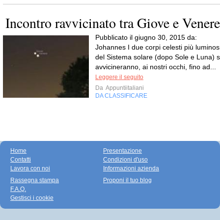
Incontro ravvicinato tra Giove e Venere
Pubblicato il giugno 30, 2015 da:
Johannes I due corpi celesti più luminos
del Sistema solare (dopo Sole e Luna) s
avvicineranno, ai nostri occhi, fino ad...
Leggere il seguito
Da
Appuntiitaliani
DA CLASSIFICARE
Home
Presentazione
Contatti
Condizioni d'uso
Lavora con noi
Informazioni azienda
Rassegna stampa
Proponi il tuo blog
F.A.Q.
Gestisci i cookie