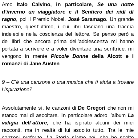
Amo
Italo Calvino, in particolare,
Se una notte
d’inverno un viaggiatore
e
il Sentiero dei nidi di
ragno
, poi il Premio Nobel,
José Saramago
. Un grande
maestro, quest’ultimo, i cui libri lasciano una traccia
indelebile nella coscienza del lettore. Se penso però a
dei libri che ancora prima dell’adolescenza mi hanno
portata a scrivere e a voler diventare una scrittrice, mi
vengono in mente
Piccole Donne
della
Alcott
e i
romanzi di Jane Austen.
9 – C’è una canzone o una musica che ti aiuta a trovare
l’ispirazione?
Assolutamente sì, le canzoni di
De Gregori
che non mi
stanco mai di ascoltare. In particolare adoro l’album
La
valigia dell’attore
,
che ha ispirato alcuni dei miei
racconti, ma in realtà di lui ascolto tutto. Tra le mie
canzoni preferite,
La Storia
siamo
noi,
che ho scelto