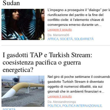
Sudan
L’impegno a proseguire il “dialogo” per l
riunificazione del partito e la fine del
conflitto civile: è l’elemento chiave di
convergenza emerso durante un...
Leggere il seguito
Da
Marianna06
AFRICA
SOCIETÀ
SOLIDARIETÀ
,
,
I gasdotti TAP e Turkish Stream:
coesistenza pacifica o guerra
energetica?
Nel giro di poche settimane il costruend
gasdotto Turkish Stream è diventato
oggetto di numerosi dibattiti, sia sui
giornali che in ambienti finanziari e...
Leggere il seguito
Da
Alessandroronga
POLITICA
POLITICA INTERNAZIONALE
,
,
SOCIETÀ