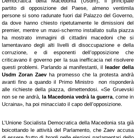
Democratica della Macedonia (Usdm), il principale
partito di opposizione del Paese, almeno ventimila
persone si sono radunate fuori dal Palazzo del Governo,
da dove hanno chiesto ripetutamente le dimissioni del
premier, mentre un maxi-schermo installato sulla piazza
ha mostrato immagini di cittadini macedoni che si
lamentavano degli alti livelli di disoccupazione e della
corruzione, e di esponenti dell’opposizione che
criticavano il governo per la sua inefficacia nel risolvere
questi problemi. Parlando ai manifestanti, il
leader della
Usdm Zoran Zaev
ha promesso che la protesta andrà
avanti fino a quando il Primo Ministro non risponderà
alle richieste della piazza, dimettendosi. «Se Gruevski
non se ne andrà,
la Macedonia vedrà la guerra
, come in
Ucraina», ha poi minacciato il capo dell’opposizione.
L’Unione Socialista Democratica della Macedonia sta già
boicottando le attività del Parlamento, che Zaev accusa
di essere frutto di brogli nelle elezioni parlamentari dello