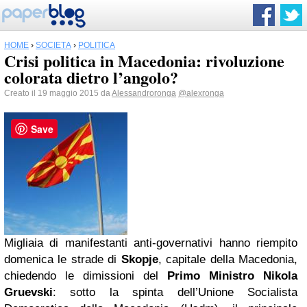
HOME
›
SOCIETÀ
›
POLITICA
Crisi politica in Macedonia: rivoluzione
colorata dietro l’angolo?
Creato il 19 maggio 2015 da
Alessandroronga
@alexronga
Save
Migliaia di manifestanti anti-governativi hanno riempito
domenica le strade di
Skopje
, capitale della Macedonia,
chiedendo le dimissioni del
Primo Ministro Nikola
Gruevski
: sotto la spinta dell’Unione Socialista