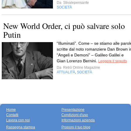
Da
Stivalepensante
SOCIETÀ
New World Order, ci può salvare solo
Putin
“Illuminati”. Come – se stiamo alle parol
scritte dal noto romanziere Dan Brown i
“Angeli e Demoni” – Galileo Galilei e
Gian Lorenzo Bernini.
Leggere il seguito
Da
Retrò Online Magazine
ATTUALITÀ
SOCIETÀ
,
Home
Presentazione
Contatti
Condizioni d'uso
Lavora con noi
Informazioni azienda
Rassegna stampa
Proponi il tuo blog