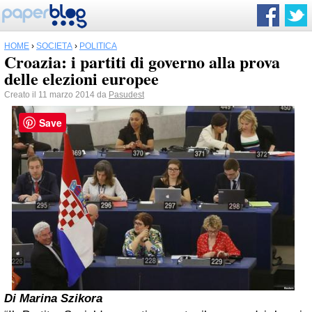
HOME
›
SOCIETÀ
›
POLITICA
Croazia: i partiti di governo alla prova
delle elezioni europee
Creato il 11 marzo 2014 da
Pasudest
Save
Di Marina Szikora