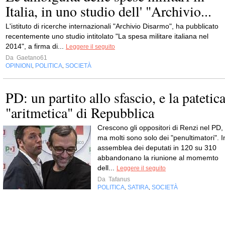
Italia, in uno studio dell' "Archivio...
L'istituto di ricerche internazionali "Archivio Disarmo", ha pubblicato
recentemente uno studio intitolato "La spesa militare italiana nel
2014", a firma di...
Leggere il seguito
Da
Gaetano61
OPINIONI
POLITICA
SOCIETÀ
,
,
PD: un partito allo sfascio, e la patetic
"aritmetica" di Repubblica
Crescono gli oppositori di Renzi nel PD,
ma molti sono solo dei "penultimatori". I
assemblea dei deputati in 120 su 310
abbandonano la riunione al momemto
dell...
Leggere il seguito
Da
Tafanus
POLITICA
SATIRA
SOCIETÀ
,
,