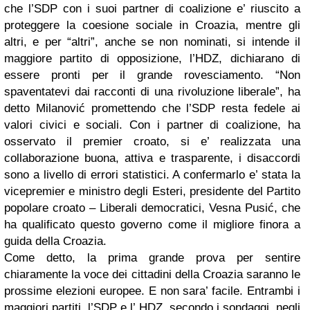
che l’SDP con i suoi partner di coalizione e’ riuscito a
proteggere la coesione sociale in Croazia, mentre gli
altri, e per “altri”, anche se non nominati, si intende il
maggiore partito di opposizione, l’HDZ, dichiarano di
essere pronti per il grande rovesciamento. “Non
spaventatevi dai racconti di una rivoluzione liberale”, ha
detto Milanović promettendo che l’SDP resta fedele ai
valori civici e sociali. Con i partner di coalizione, ha
osservato il premier croato, si e’ realizzata una
collaborazione buona, attiva e trasparente, i disaccordi
sono a livello di errori statistici. A confermarlo e’ stata la
vicepremier e ministro degli Esteri, presidente del Partito
popolare croato – Liberali democratici, Vesna Pusić, che
ha qualificato questo governo come il migliore finora a
guida della Croazia.
Come detto, la prima grande prova per sentire
chiaramente la voce dei cittadini della Croazia saranno le
prossime elezioni europee. E non sara’ facile. Entrambi i
maggiori partiti, l’SDP e l’ HDZ, secondo i sondaggi, negli