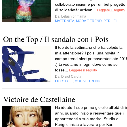
collaborato insieme per un bel progetto
di solidarietà: arrivan...
Leggere il seguito
Da
Lefashionmama
MATERNITÀ
MODA E TREND
PER LEI
,
,
On the Top / Il sandalo con i Pois
Il top della settimana che ha colpito la
mia attenzione? I pois, una novità in
campo trend alert primavera/estate 201
;) Li vediamo in ogni dove come se
fosse...
Leggere il seguito
Da
Disiot Carola
LIFESTYLE
MODA E TREND
,
Victoire de Castellaine
Ha ideato il suo primo gioiello all'età di 5
anni, quando iniziò a reinventare quelli
appartenenti a sua madre. Studia a
Parigi e inizia a lavorare per Kar...