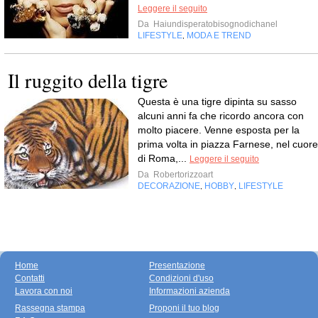
Leggere il seguito
Da
Haiundisperatobisognodichanel
LIFESTYLE
MODA E TREND
,
Il ruggito della tigre
Questa è una tigre dipinta su sasso
alcuni anni fa che ricordo ancora con
molto piacere. Venne esposta per la
prima volta in piazza Farnese, nel cuore
di Roma,...
Leggere il seguito
Da
Robertorizzoart
DECORAZIONE
HOBBY
LIFESTYLE
,
,
Home
Presentazione
Contatti
Condizioni d'uso
Lavora con noi
Informazioni azienda
Rassegna stampa
Proponi il tuo blog