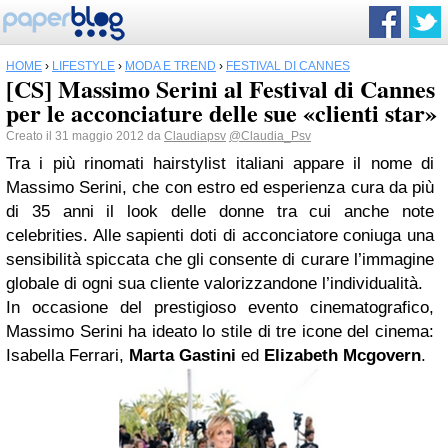
HOME
›
LIFESTYLE
›
MODA E TREND
›
FESTIVAL DI CANNES
[CS] Massimo Serini al Festival di Cannes
per le acconciature delle sue «clienti star»
Creato il 31 maggio 2012 da
Claudiapsv
@Claudia_Psv
Tra i più rinomati hairstylist italiani appare il nome di
Massimo Serini, che con estro ed esperienza cura da più
di 35 anni il look delle donne tra cui anche note
celebrities. Alle sapienti doti di acconciatore coniuga una
sensibilità spiccata che gli consente di curare l’immagine
globale di ogni sua cliente valorizzandone l’individualità.
In occasione del prestigioso evento cinematografico,
Massimo Serini ha ideato lo stile di tre icone del cinema:
Isabella Ferrari,
Marta Gastini
ed
Elizabeth Mcgovern
.