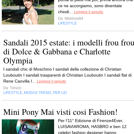
ce ne accorgiamo, sono diventate
chiodi...
Leggere il seguito
Da
Mitzilove84
LIFESTYLE
Sandali 2015 estate: i modelli frou fro
di Dolce & Gabbana e Charlotte
Olympia
I sandali chic di Moschino I sandali della collezione di Christian
Louboutin I sandali trasparenti di Christian Louboutin I sandali flat di
Rene Caovilla I...
Leggere il seguito
Da
Trescic
LIFESTYLE
MODA E TREND
PER LEI
,
,
Mini Pony Mai visti cosi Fashion!
Per l’11° Edizione di Firenze4Ever,
LUISAVIAROMA, HASBRO e ben 12
celebri fashion designer hanno