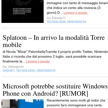
immagine con tanto di messaggio binari
che indica un conto alla rovescia (3
giorni).D...
Leggere il seguito
Da
Edoedo77
TECNOLOGIA
VIDEOGIOCHI
,
Splatoon – In arrivo la modalità Torre
mobile
di Nicola "Mizar" PalombellaTramite il proprio profilo Twitter, Nintendo
Italia ci ricorda che dal prossimo 2 luglio, sarà possibile scaricare
finalmente la...
Leggere il seguito
Da
Videogiochi
GADGET
TECNOLOGIA
VIDEOGIOCHI
,
,
Microsoft potrebbe sostituire Windows
Phone con Android? [RUMOR]
Recentemente sono molti gli indizi che
possono farci immaginare una certa