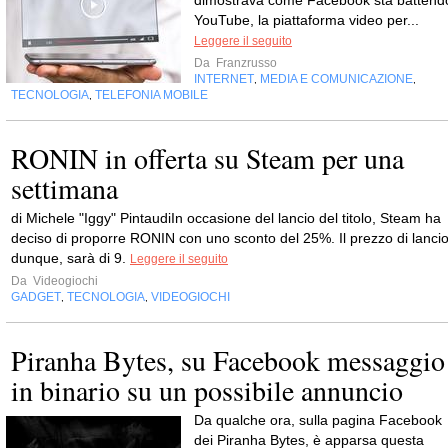
YouTube, la piattaforma video per...
Leggere il seguito
Da
Franzrusso
INTERNET
MEDIA E COMUNICAZIONE
,
,
TECNOLOGIA
TELEFONIA MOBILE
,
RONIN in offerta su Steam per una
settimana
di Michele "Iggy" PintaudiIn occasione del lancio del titolo, Steam ha
deciso di proporre RONIN con uno sconto del 25%. Il prezzo di lancio
dunque, sarà di 9.
Leggere il seguito
Da
Videogiochi
GADGET
TECNOLOGIA
VIDEOGIOCHI
,
,
Piranha Bytes, su Facebook messaggio
in binario su un possibile annuncio
Da qualche ora, sulla pagina Facebook
dei Piranha Bytes, è apparsa questa