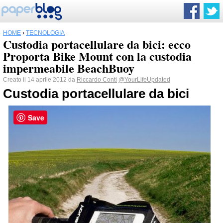
HOME
›
TECNOLOGIA
Custodia portacellulare da bici: ecco
Proporta Bike Mount con la custodia
impermeabile BeachBuoy
Creato il 14 aprile 2012 da
Riccardo Conti
@YourLifeUpdated
Custodia portacellulare da bici
Save