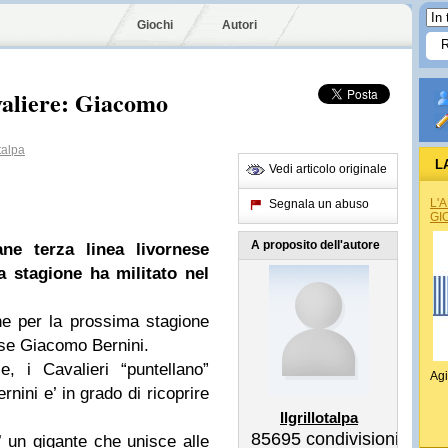
Giochi
Autori
aliere: Giacomo
talpa
L
Vedi articolo originale
L'
Segnala un abuso
GI
A proposito dell'autore
ne terza linea livornese
a stagione ha militato nel
he per la prossima stagione
nese Giacomo Bernini.
e, i Cavalieri “puntellano”
Agi
rnini e’ in grado di ricoprire
Ilgrillotalpa
85695
condivisioni
’ un gigante che unisce alle