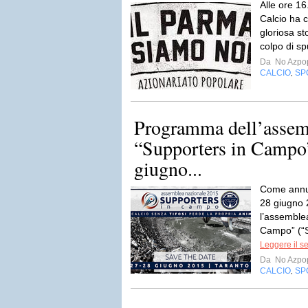
Alle ore 1
Calcio ha c
gloriosa st
colpo di s
Da
No Azpo
CALCIO
SP
,
Programma dell’assem
“Supporters in Campo”
giugno...
Come annunc
28 giugno 2
l’assemble
Campo” (“Si
Leggere il s
Da
No Azpo
CALCIO
SP
,