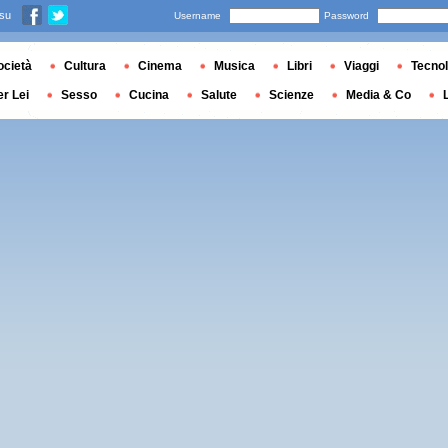
 su
Username
Password
ocietà
Cultura
Cinema
Musica
Libri
Viaggi
Tecnol
er Lei
Sesso
Cucina
Salute
Scienze
Media & Co