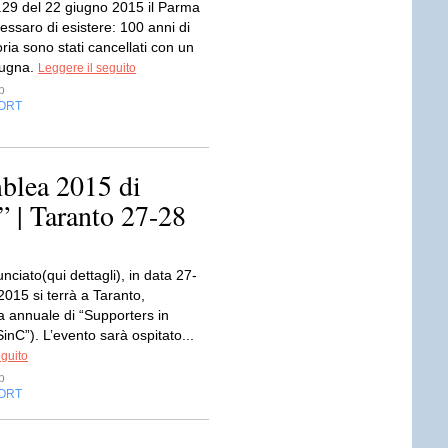
6.29 del 22 giugno 2015 il Parma
essaro di esistere: 100 anni di
oria sono stati cancellati con un
pugna.
Leggere il seguito
p
ORT
blea 2015 di
 | Taranto 27-28
iato(qui dettagli), in data 27-
015 si terrà a Taranto,
a annuale di “Supporters in
nC”). L’evento sarà ospitato...
eguito
p
ORT