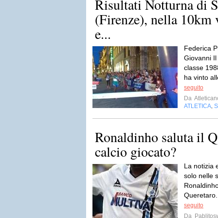
Risultati Notturna di 
(Firenze), nella 10k
e...
Federica Pr
Giovanni I
classe 1988
ha vinto al
seguito
Da
Atletican
ATLETICA
,
Ronaldinho saluta il Q
calcio giocato?
La notizia 
solo nelle 
Ronaldinho 
Queretaro. 
seguito
Da
Pablito