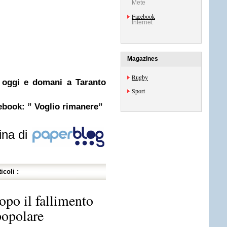
Mete
Facebook
Internet
Magazines
Rugby
 oggi e domani a Taranto
Sport
cebook: ” Voglio rimanere”
ina di
icoli :
opo il fallimento
popolare