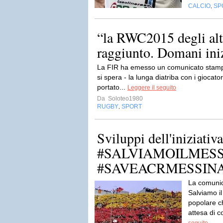
CALCIO
SP
,
“la RWC2015 degli altr
raggiunto. Domani inizi
La FIR ha emesso un comunicato stampa 
si spera - la lunga diatriba con i giocat
portato...
Leggere il seguito
Da
Soloteo1980
RUGBY
SPORT
,
Sviluppi dell'iniziativa
#‎SALVIAMOILMES
‪#‎SAVEACRMESSIN
La comunic
Salviamo il
popolare ch
attesa di c