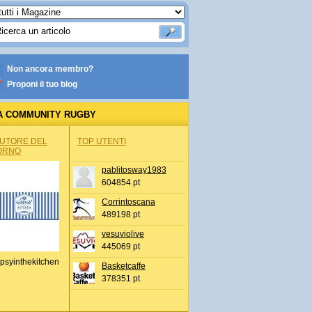
Non ancora membro?
Proponi il tuo blog
A COMMUNITY RUGBY
AUTORE DEL
TOP UTENTI
ORNO
pablitosway1983
604854 pt
Corrintoscana
489198 pt
vesuviolive
445069 pt
psyinthekitchen
Basketcaffe
378351 pt