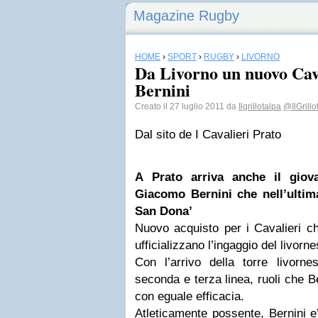
Magazine Rugby
HOME
›
SPORT
›
RUGBY
›
LIVORNO
Da Livorno un nuovo Cav
Bernini
Creato il 27 luglio 2011 da
Ilgrillotalpa
@IlGrillo
Dal sito de I Cavalieri Prato
A Prato arriva anche il giova
Giacomo Bernini che nell’ultim
San Dona’
Nuovo acquisto per i Cavalieri c
ufficializzano l’ingaggio del livor
Con l’arrivo della torre livornes
seconda e terza linea, ruoli che Be
con eguale efficacia.
Atleticamente possente, Bernini e