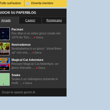
Tutto sull'autore
Diventa membro
 GIOCHI SU PAPERBLOG
Arcade
Casino'
Rompicapo
Pacman
Pac-Man é un video gioco creato nel
1979 da Toru......
Gioca
Nostradamus
Nostradamus è un gioco " shoot them
up" con una......
Gioca
Magical Cat Adventure
Riscopri Magical Cat Adventure, un
gioco d'arcade......
Gioca
Snake
Snake è un videogioco presente in
molti......
Gioca
Scopri lo spazio giochi di