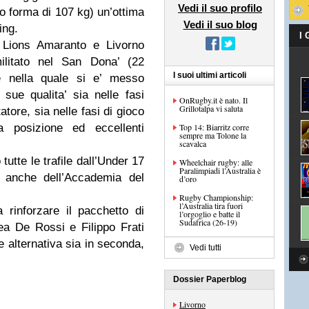
Vedi il suo profilo
so forma di 107 kg) un’ottima
Vedi il suo blog
ing.
I
Lions Amaranto e Livorno
militato nel San Dona’ (22
I suoi ultimi articoli
 nella quale si e’ messo
sue qualita’ sia nelle fasi
OnRugby.it è nato. Il
Grillotalpa vi saluta
atore, sia nelle fasi di gioco
a posizione ed eccellenti
Top 14: Biarritz corre
sempre ma Tolone la
scavalca
tutte le trafile dall’Under 17
Wheelchair rugby: alle
Paralimpiadi l’Australia è
e anche dell’Accademia del
d’oro
Rugby Championship:
l’Australia tira fuori
 rinforzare il pacchetto di
l’orgoglio e batte il
Sudafrica (26-19)
ea De Rossi e Filippo Frati
e alternativa sia in seconda,
Vedi tutti
Dossier Paperblog
Livorno