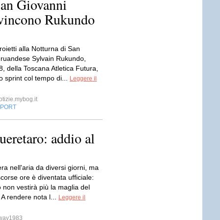
San Giovanni
m vincono Rukundo
oietti alla Notturna di San
l ruandese Sylvain Rukundo,
, della Toscana Atletica Futura,
lo sprint col tempo di...
Leggere il
otizie.mybog.it
SPORT
ueretaro: addio al
era nell'aria da diversi giorni, ma
scorse ore è diventata ufficiale:
non vestirà più la maglia del
A rendere nota l...
Leggere il
sway1983