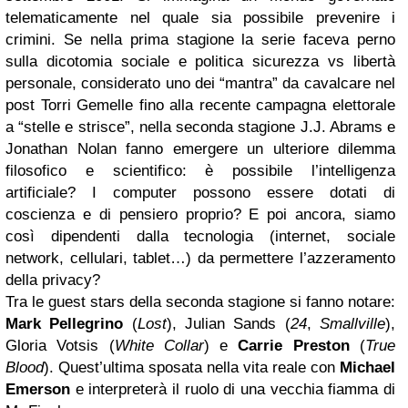
telematicamente nel quale sia possibile prevenire i
crimini. Se nella prima stagione la serie faceva perno
sulla dicotomia sociale e politica sicurezza vs libertà
personale, considerato uno dei “mantra” da cavalcare nel
post Torri Gemelle fino alla recente campagna elettorale
a “stelle e strisce”, nella seconda stagione J.J. Abrams e
Jonathan Nolan fanno emergere un ulteriore dilemma
filosofico e scientifico: è possibile l’intelligenza
artificiale? I computer possono essere dotati di
coscienza e di pensiero proprio? E poi ancora, siamo
così dipendenti dalla tecnologia (internet, sociale
network, cellulari, tablet…) da permettere l’azzeramento
della privacy?
Tra le guest stars della seconda stagione si fanno notare:
Mark Pellegrino
(
Lost
), Julian Sands (
24
,
Smallville
),
Gloria Votsis (
White Collar
) e
Carrie Preston
(
True
Blood
). Quest’ultima sposata nella vita reale con
Michael
Emerson
e interpreterà il ruolo di una vecchia fiamma di