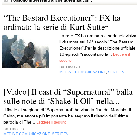
Possono interessarti anche questi articoli :
“The Bastard Executioner”: FX ha
ordinato la serie di Kurt Sutter
La rete FX ha ordinato a serie televisiva
il dramma sul 14° secolo “The Bastard
Executioner”.Per la descrizione ufficiale,
10 episodi “raccontano la...
Leggere il
seguito
Da
Linda93
MEDIA E COMUNICAZIONE
SERIE TV
,
[Video] Il cast di “Supernatural” balla
sulle note di ‘Shake It Off’ nella...
Il finale di stagione di “Supernatural” ha visto la fine del Marchio di
Caino, ma ancora più importante ha segnato il rilascio dell’ultima
parodia di The...
Leggere il seguito
Da
Linda93
MEDIA E COMUNICAZIONE
SERIE TV
,