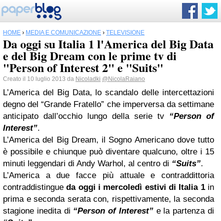
HOME
›
MEDIA E COMUNICAZIONE
›
TELEVISIONE
Da oggi su Italia 1 l'America del Big Data
e del Big Dream con le prime tv di
"Person of Interest 2" e "Suits"
Creato il 10 luglio 2013 da
Nicoladki
@NicolaRaiano
L’America del Big Data, lo scandalo delle intercettazioni
degno del “Grande Fratello” che imperversa da settimane
anticipato dall’occhio lungo della serie tv
“Person of
Interest”
.
L’America del Big Dream, il Sogno Americano dove tutto
è possibile e chiunque può diventare qualcuno, oltre i 15
minuti leggendari di Andy Warhol, al centro di
“Suits”
.
L’America a due facce più attuale e contraddittoria
contraddistingue
da oggi i mercoledì estivi di Italia 1
in
prima e seconda serata con, rispettivamente, la seconda
stagione inedita di
“Person of Interest”
e la partenza di