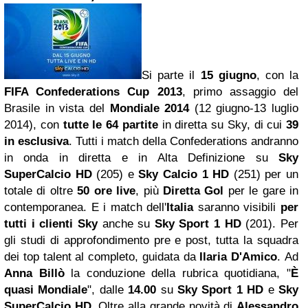
Si parte il
15 giugno
, con la
FIFA Confederations Cup 2013
,
primo assaggio del
Brasile in vista del
Mondiale 2014
(12 giugno-13 luglio
2014), con
tutte le 64 partite
in diretta su Sky, di cui
39
in esclusiva
. Tutti i match della Confederations andranno
in onda in diretta e in Alta Definizione su
Sky
SuperCalcio HD
(205)
e
Sky Calcio 1 HD
(251) per un
totale di oltre
50 ore live
, più
Diretta Gol
per le gare in
contemporanea. E i match dell'
Italia
saranno visibili
per
tutti i clienti Sky
anche su
Sky Sport 1 HD
(201). Per
gli studi di approfondimento pre e post, tutta la squadra
dei top talent al completo, guidata da
Ilaria D'Amico
. Ad
Anna Billò
la conduzione della rubrica quotidiana, "
È
quasi Mondiale
", dalle
14.00
su
Sky Sport 1 HD
e
Sky
SuperCalcio HD
. Oltre alla grande novità di
Alessandro