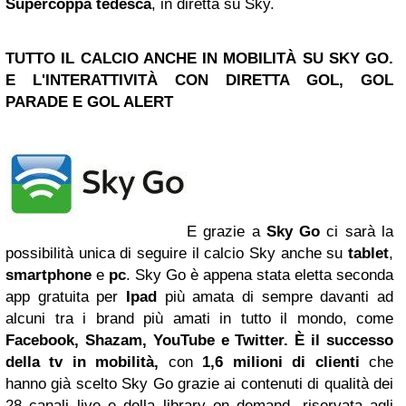
Supercoppa tedesca
, in diretta su Sky.
TUTTO IL CALCIO ANCHE IN MOBILITÀ SU SKY GO.
E L'INTERATTIVITÀ CON DIRETTA GOL, GOL
PARADE E GOL ALERT
E grazie a
Sky Go
ci sarà la
possibilità unica di seguire il calcio Sky anche su
tablet
,
smartphone
e
pc
. Sky Go è appena stata eletta seconda
app gratuita per
Ipad
più amata di sempre davanti ad
alcuni tra i brand più amati in tutto il mondo, come
Facebook, Shazam,
YouTube
e
Twitter
. È il successo
della tv in mobilità,
con
1,6 milioni di clienti
che
hanno già scelto Sky Go grazie ai contenuti di qualità dei
28 canali live e della library on demand, riservata agli