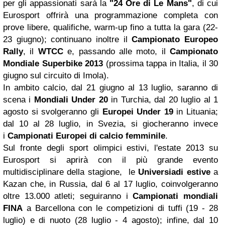
per gli appassionati sarà la
"24 Ore di Le Mans"
, di cui
Eurosport offrirà una programmazione completa con
prove libere, qualifiche, warm-up fino a tutta la gara (22-
23 giugno); continuano inoltre il
Campionato Europeo
Rally
, il
WTCC
e, passando alle moto, il
Campionato
Mondiale
Superbike 2013
(prossima tappa in Italia, il 30
giugno sul circuito di Imola).
In ambito calcio, dal 21 giugno al 13 luglio, saranno di
scena i
Mondiali Under 20
in Turchia, dal 20 luglio al 1
agosto si svolgeranno gli
Europei Under 19
in Lituania;
dal 10 al 28 luglio, in Svezia, si giocheranno invece
i
Campionati Europei di
calcio femminile
.
Sul fronte degli sport olimpici estivi, l'estate 2013 su
Eurosport si aprirà con il più grande evento
multidisciplinare della stagione, le
Universiadi estive
a
Kazan che, in Russia, dal 6 al 17 luglio, coinvolgeranno
oltre 13.000 atleti; seguiranno i
Campionati mondiali
FINA
a Barcellona con le competizioni di tuffi (19 - 28
luglio) e di nuoto (28 luglio - 4 agosto); infine, dal 10