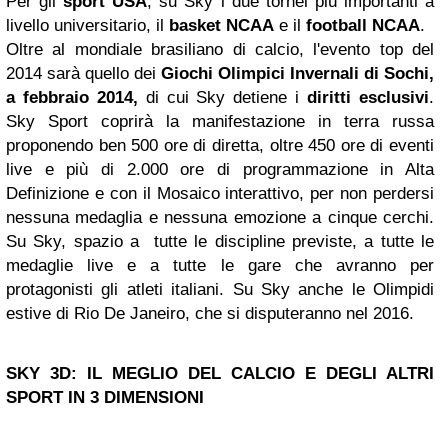
Per gli
sport USA
, su Sky i due tornei più importanti a
livello universitario, il
basket NCAA
e il
football NCAA
.
Oltre al mondiale brasiliano di calcio, l'evento top del
2014 sarà quello dei
Giochi Olimpici Invernali
di Sochi,
a febbraio 2014,
di cui Sky detiene i
diritti esclusivi
.
Sky Sport coprirà la manifestazione in terra russa
proponendo ben 500 ore di diretta, oltre 450 ore di eventi
live e più di 2.000 ore di programmazione in Alta
Definizione e con il Mosaico interattivo, per non perdersi
nessuna medaglia e nessuna emozione a cinque cerchi.
Su Sky, spazio a tutte le discipline previste, a tutte le
medaglie live e a tutte le gare che avranno per
protagonisti gli atleti italiani. Su Sky anche le Olimpidi
estive di Rio De Janeiro, che si disputeranno nel 2016.
SKY 3D: IL MEGLIO DEL CALCIO E DEGLI ALTRI
SPORT IN 3 DIMENSIONI