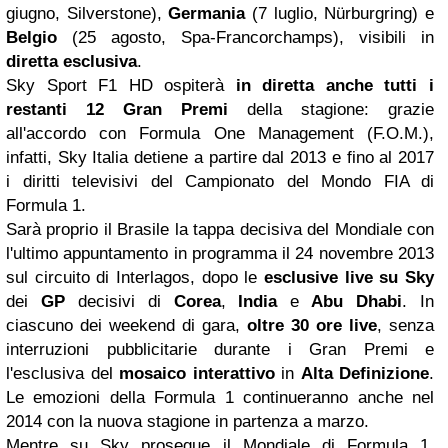
giugno, Silverstone),
Germania
(7 luglio, Nürburgring) e
Belgio
(25 agosto, Spa-Francorchamps), visibili in
diretta esclusiva
.
Sky Sport F1 HD ospiterà
in diretta anche tutti i
restanti
12 Gran Premi
della stagione: grazie
all'accordo con Formula One Management (F.O.M.),
infatti, Sky Italia detiene a partire dal 2013 e fino al 2017
i diritti televisivi del Campionato del Mondo FIA di
Formula 1.
Sarà proprio il Brasile la tappa decisiva del Mondiale con
l'ultimo appuntamento in programma il 24 novembre 2013
sul circuito di Interlagos, dopo le
esclusive live su Sky
dei
GP
decisivi di
Corea
,
India
e
Abu Dhabi
. In
ciascuno dei
weekend
di gara,
oltre 30 ore live
,
senza
interruzioni pubblicitarie durante i Gran Premi e
l'esclusiva del
mosaico interattivo
in
Alta Definizione
.
Le emozioni della Formula 1 continueranno anche nel
2014 con la nuova stagione in partenza a marzo.
Mentre su Sky prosegue il Mondiale di Formula 1,