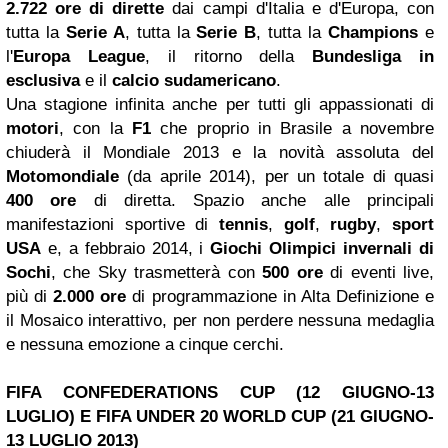
2.722 ore di dirette
dai campi d'Italia e d'Europa, con
tutta la
Serie A
, tutta la
Serie B
, tutta la
Champions
e
l'
Europa League
, il ritorno della
Bundesliga in
esclusiva
e il
calcio sudamericano
.
Una stagione infinita anche per tutti gli appassionati di
motori
, con la
F1
che proprio in Brasile a novembre
chiuderà il Mondiale 2013 e la novità assoluta del
Motomondiale
(da aprile 2014), per un totale di quasi
400 ore
di diretta. Spazio anche alle principali
manifestazioni sportive di
tennis
,
golf
,
rugby
,
sport
USA
e, a febbraio 2014, i
Giochi Olimpici invernali di
Sochi
, che Sky trasmetterà con
500 ore
di eventi live,
più di
2.000 ore
di programmazione in Alta Definizione e
il Mosaico interattivo, per non perdere nessuna medaglia
e nessuna emozione a cinque cerchi.
FIFA CONFEDERATIONS CUP (12 GIUGNO-13
LUGLIO) E FIFA UNDER 20 WORLD CUP (21 GIUGNO-
13 LUGLIO 2013)