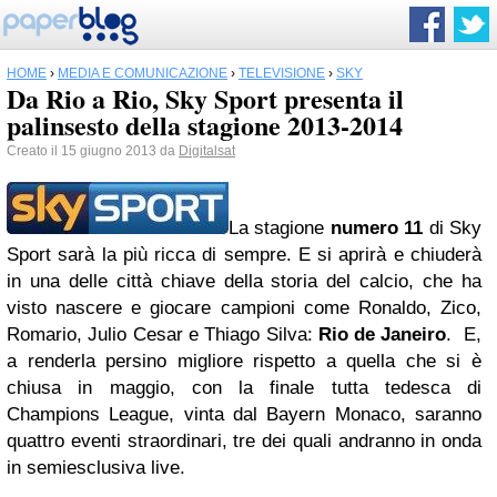
HOME
›
MEDIA E COMUNICAZIONE
›
TELEVISIONE
›
SKY
Da Rio a Rio, Sky Sport presenta il
palinsesto della stagione 2013-2014
Creato il 15 giugno 2013 da
Digitalsat
La stagione
numero 11
di Sky
Sport sarà la più ricca di sempre. E si aprirà e chiuderà
in una delle città chiave della storia del calcio, che ha
visto nascere e giocare campioni come Ronaldo, Zico,
Romario, Julio Cesar e Thiago Silva:
Rio de Janeiro
. E,
a renderla persino migliore rispetto a quella che si è
chiusa in maggio, con la finale tutta tedesca di
Champions League, vinta dal Bayern Monaco, saranno
quattro eventi straordinari, tre dei quali andranno in onda
in semiesclusiva live.