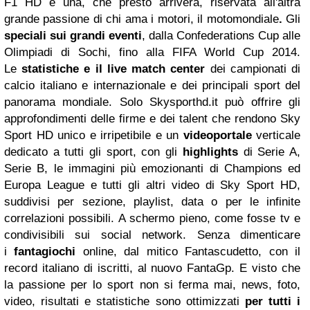
F1 HD e una, che presto arriverà, riservata all'altra
grande passione di chi ama i motori, il motomondiale
.
Gli
speciali sui grandi eventi
, dalla Confederations Cup alle
Olimpiadi di Sochi, fino alla FIFA World Cup 2014.
Le
statistiche e il live match center
dei campionati di
calcio italiano e internazionale e dei principali sport del
panorama mondiale. Solo Skysporthd.it può offrire gli
approfondimenti delle firme e dei talent che rendono Sky
Sport HD unico e irripetibile e un
videoportale
verticale
dedicato a tutti gli sport, con gli
highlights
di Serie A,
Serie B, le immagini più emozionanti di Champions ed
Europa League e tutti gli altri video di Sky Sport HD,
suddivisi per sezione, playlist, data o per le infinite
correlazioni possibili. A schermo pieno, come fosse tv e
condivisibili sui social network. Senza dimenticare
i
fantagiochi
online, dal mitico Fantascudetto, con il
record italiano di iscritti, al nuovo FantaGp. E visto che
la passione per lo sport non si ferma mai, news, foto,
video, risultati e statistiche sono ottimizzati
per tutti i