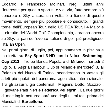
Edoardo e Francesco Molinari. Negli ultimi anni
l'interesse per questo sport si è via, via, fatto sempre più
concreto e Sky ancora una volta è a fianco di questo
movimento, sempre più popolare e conosciuto. I grandi
tornei dell'European Tour, dello US PGA Tour, i 4 Major e
il circuito del World Golf Championship, saranno ancora
su Sky, al pari dell'evento italiano di golf più prestigioso,
l'Italian Open.
Nei primi giorni di luglio, poi, appuntamento in piscina e
in diretta su
Sky Sport 3 HD
con la
Nilox Swimming
Cup 2013
- Trofeo Banca Popolare di
Milano
. martedì 2
luglio, all'Aspria Harbour Club di Milano e mercoledì 3, al
Palazzo del Nuoto di Torino, scenderanno in vasca gli
atleti più quotati del panorama agonistico internazionale.
Tra gli azzurri, già confermati, Magnini, Dotto, Scozzoli,
il giovane Paltrinieri e
Federica Pellegrini
. La due giorni
di meeting in notturna sarà uno degli ultimi test prima dei
Mondiali di
Barcellona
.