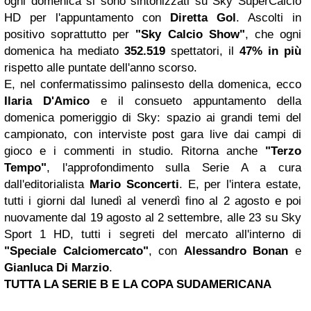
ogni domenica si sono sintonizzati su Sky SuperCalcio
HD per l'appuntamento con
Diretta Gol
. Ascolti in
positivo soprattutto per
"Sky Calcio Show"
, che ogni
domenica ha mediato
352.519
spettatori, il
47% in più
rispetto alle puntate dell'anno scorso.
E, nel confermatissimo palinsesto della domenica, ecco
Ilaria D'Amico
e il consueto appuntamento della
domenica pomeriggio di Sky: spazio ai grandi temi del
campionato, con interviste post gara live dai campi di
gioco e i commenti in studio. Ritorna anche
"Terzo
Tempo"
, l'approfondimento sulla Serie A a cura
dall'editorialista
Mario Sconcerti
. E, per l'intera estate,
tutti i giorni dal lunedì al venerdì fino al 2 agosto e poi
nuovamente dal 19 agosto al 2 settembre, alle 23 su Sky
Sport 1 HD, tutti i segreti del mercato all'interno di
"Speciale Calciomercato"
, con
Alessandro Bonan
e
Gianluca Di Marzio
.
TUTTA LA SERIE B E LA COPA SUDAMERICANA