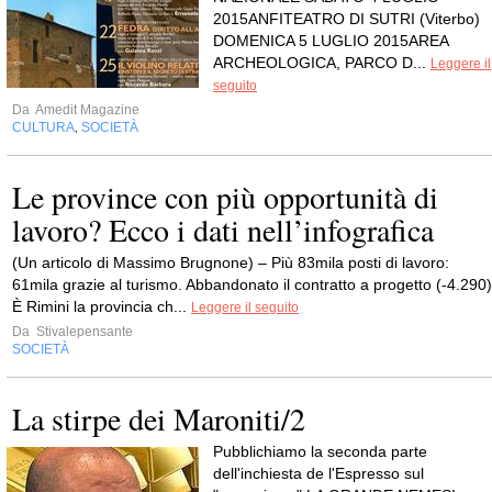
2015ANFITEATRO DI SUTRI (Viterbo)
DOMENICA 5 LUGLIO 2015AREA
ARCHEOLOGICA, PARCO D...
Leggere il
seguito
Da
Amedit Magazine
CULTURA
SOCIETÀ
,
Le province con più opportunità di
lavoro? Ecco i dati nell’infografica
(Un articolo di Massimo Brugnone) – Più 83mila posti di lavoro:
61mila grazie al turismo. Abbandonato il contratto a progetto (-4.290)
È Rimini la provincia ch...
Leggere il seguito
Da
Stivalepensante
SOCIETÀ
La stirpe dei Maroniti/2
Pubblichiamo la seconda parte
dell'inchiesta de l'Espresso sul