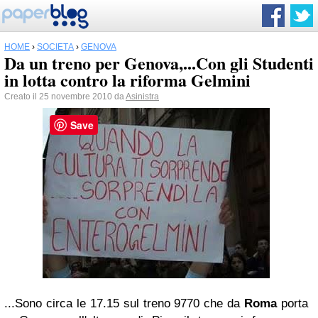
HOME
›
SOCIETÀ
›
GENOVA
Da un treno per Genova,...Con gli Studenti
in lotta contro la riforma Gelmini
Creato il 25 novembre 2010 da
Asinistra
Save
...Sono circa le 17.15 sul treno 9770 che da
Roma
porta