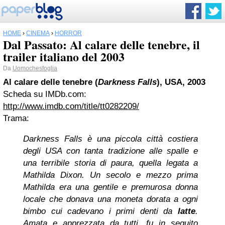
HOME
›
CINEMA
›
HORROR
Dal Passato: Al calare delle tenebre, il
trailer italiano del 2003
Da
Uomochesfoglia
Al calare delle tenebre (
Darkness
Falls
), USA, 2003
Scheda su IMDb.com:
http://www.imdb.com/title/tt0282209/
Trama:
Darkness Falls è una piccola città costiera
degli USA con tanta tradizione alle spalle e
una terribile storia di paura, quella legata a
Mathilda Dixon. Un secolo e mezzo prima
Mathilda era una gentile e premurosa donna
locale che donava una moneta dorata a ogni
bimbo cui cadevano i primi denti da
latte
.
Amata e apprezzata da tutti, fu in seguito